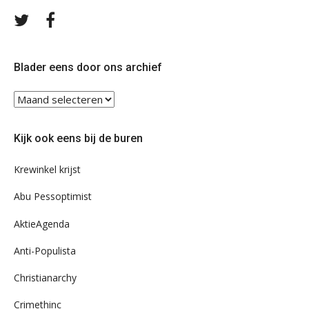
Volg
Volg
ons
ons
op
op
Twitter
Facebook
Blader eens door ons archief
Blader
eens
door
Kijk ook eens bij de buren
ons
archief
Krewinkel krijst
Abu Pessoptimist
AktieAgenda
Anti-Populista
Christianarchy
Crimethinc