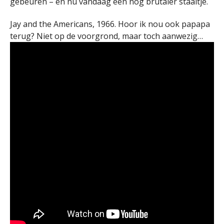
gebeuren – en nu vandaag een nog brutaler staaltje.
Jay and the Americans, 1966. Hoor ik nou ook papapa
terug? Niet op de voorgrond, maar toch aanwezig…