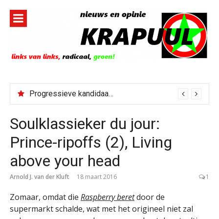
Naar
de
inhoud
springen
Progressieve kandidaat El-Sayed senaatskandidaat Michigan
Soulklassieker du jour:
Prince-ripoffs (2), Living
above your head
Arnold J. van der Kluft
18 maart 2016
1
Zomaar, omdat die
Raspberry beret
door de
supermarkt schalde, wat met het origineel niet zal