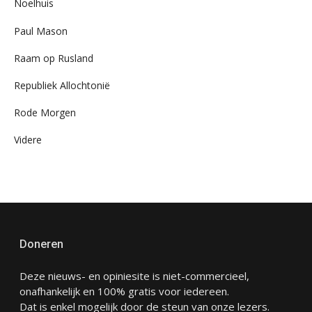
Noelhuis
Paul Mason
Raam op Rusland
Republiek Allochtonië
Rode Morgen
Videre
Doneren
Deze nieuws- en opiniesite is niet-commercieel,
onafhankelijk en 100% gratis voor iedereen.
Dat is enkel mogelijk door de steun van onze lezers.