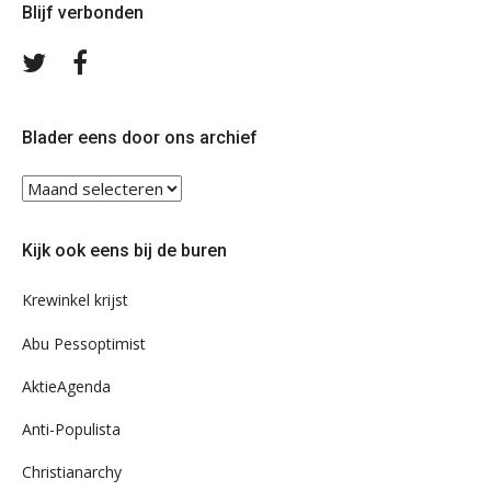
Blijf verbonden
Volg
Volg
ons
ons
op
op
Twitter
Facebook
Blader eens door ons archief
Blader
eens
door
Kijk ook eens bij de buren
ons
archief
Krewinkel krijst
Abu Pessoptimist
AktieAgenda
Anti-Populista
Christianarchy