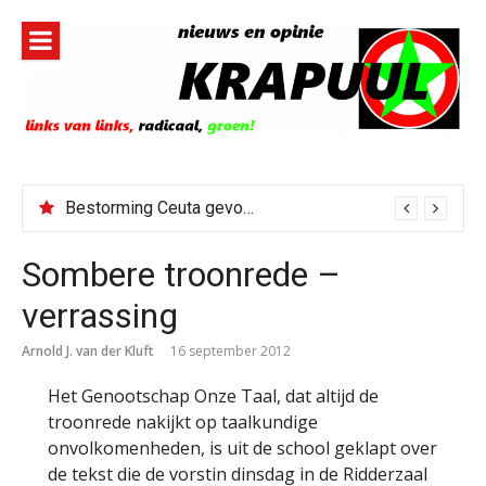
Naar
de
inhoud
springen
Bestorming Ceuta gevolg van op sociale media verspreide hoax?
Sombere troonrede –
verrassing
Arnold J. van der Kluft
16 september 2012
Het Genootschap Onze Taal, dat altijd de
troonrede nakijkt op taalkundige
onvolkomenheden, is uit de school geklapt over
de tekst die de vorstin dinsdag in de Ridderzaal