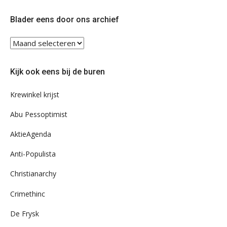
op
op
Twitter
Facebook
Blader eens door ons archief
Blader
eens
door
Kijk ook eens bij de buren
ons
archief
Krewinkel krijst
Abu Pessoptimist
AktieAgenda
Anti-Populista
Christianarchy
Crimethinc
De Frysk