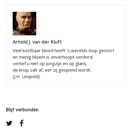
Arnold J. van der Kluft
Veel kostbaar bloed heeft 's werelds loop gestort
en menig bloem is onverhoopt verdord;
verhef u niet op jongzijn en op glans,
de knop valt af, eer zij geopend wordt.
(J.H. Leopold)
Blijf verbonden
Volg
Volg
ons
ons