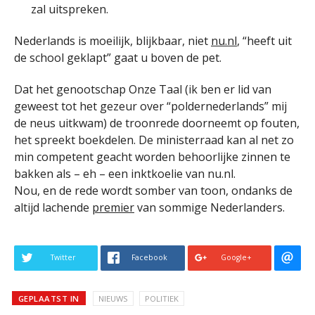
zal uitspreken.
Nederlands is moeilijk, blijkbaar, niet
nu.nl
, “heeft uit
de school geklapt” gaat u boven de pet.
Dat het genootschap Onze Taal (ik ben er lid van
geweest tot het gezeur over “poldernederlands” mij
de neus uitkwam) de troonrede doorneemt op fouten,
het spreekt boekdelen. De ministerraad kan al net zo
min competent geacht worden behoorlijke zinnen te
bakken als – eh – een inktkoelie van nu.nl.
Nou, en de rede wordt somber van toon, ondanks de
altijd lachende
premier
van sommige Nederlanders.
Twitter
Facebook
Google+
GEPLAATST IN
NIEUWS
POLITIEK