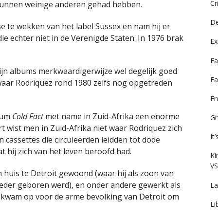
Cr
kunnen weinige anderen gehad hebben.
De
sse te wekken van het label Sussex en nam hij er
ie echter niet in de Verenigde Staten. In 1976 brak
Ex
Fa
jn albums merkwaardigerwijze wel degelijk goed
Fa
 waar Rodriquez rond 1980 zelfs nog opgetreden
F
lbum
Cold Fact
met name in Zuid-Afrika een enorme
Gr
 wist men in Zuid-Afrika niet waar Rodriquez zich
It
 cassettes die circuleerden leidden tot dode
t hij zich van het leven beroofd had.
Ki
VS
en huis te Detroit gewoond (waar hij als zoon van
eder geboren werd), en onder andere gewerkt als
La
 hij kwam op voor de arme bevolking van Detroit om
Li