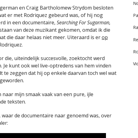
No
egerman en Craig Bartholomew Strydom besloten
 wat er met Rodriquez gebeurd was, of hij nog
Pa
erd in een documentaire,
Searching For Sugarman,
Ra
bestaan van deze muzikant gekomen, omdat ik die
at die daar helaas niet meer. Uiteraard is er
op
Re
Rodriquez.
R
 die, uiteindelijk succesvolle, zoektocht werd
Vi
n. Je kunt ook wel live-optredens van hem vinden
t te zeggen dat hij op enkele daarvan toch wel wat
d geworden.
 naar mijn smaak vaak van een pure, ijle
de teksten.
, waar de documentaire naar genoemd was, over
ler: