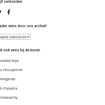
ijf verbonden
Volg
Volg
ons
ons
op
op
Twitter
Facebook
ader eens door ons archief
ader
ns
or
jk ook eens bij de buren
s
chief
ewinkel krijst
u Pessoptimist
tieAgenda
ti-Populista
ristianarchy