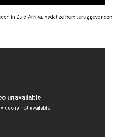
eden in Zuid-Afrika
, nadat ze hem teruggevonden