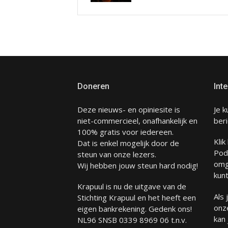
Doneren
Inte
Deze nieuws- en opiniesite is
Je k
niet-commercieel, onafhankelijk en
beri
100% gratis voor iedereen.
Klik
Dat is enkel mogelijk door de
Pod
steun van onze lezers.
omg
Wij hebben jouw steun hard nodig!
kunt
Krapuul is nu de uitgave van de
Als
Stichting Krapuul en het heeft een
onze
eigen bankrekening. Gedenk ons!
kan
NL96 SNSB 0339 8969 06 t.n.v.