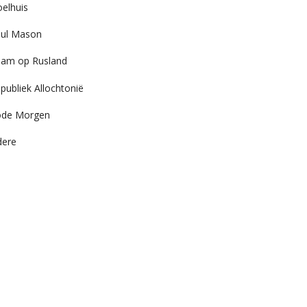
elhuis
ul Mason
am op Rusland
publiek Allochtonië
ode Morgen
dere