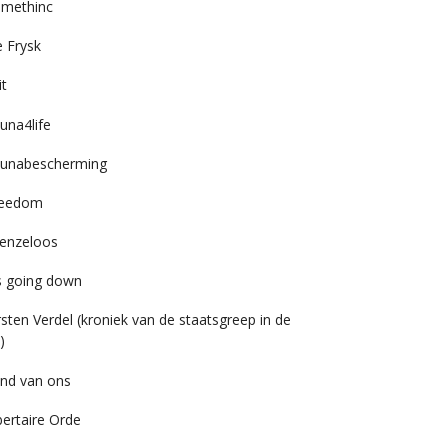
imethinc
 Frysk
it
una4life
unabescherming
reedom
enzeloos
’s going down
rsten Verdel (kroniek van de staatsgreep in de
)
nd van ons
bertaire Orde