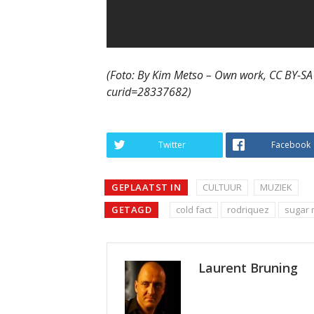
(Foto: By Kim Metso – Own work, CC BY-SA
curid=28337682)
Twitter
Facebook
GEPLAATST IN
CULTUUR
MUZIEK
GETAGD
cold fact
rodriquez
sugar
Laurent Bruning