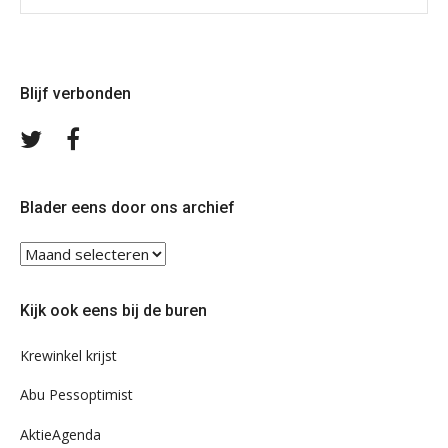
Blijf verbonden
Volg
Volg
ons
ons
op
op
Twitter
Facebook
Blader eens door ons archief
Blader
eens
door
Kijk ook eens bij de buren
ons
archief
Krewinkel krijst
Abu Pessoptimist
AktieAgenda