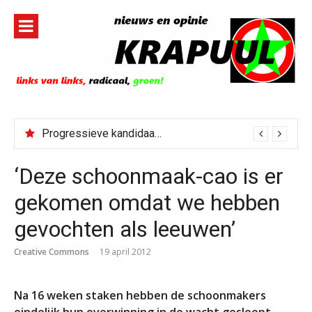
Naar
de
inhoud
springen
Progressieve kandidaat El-Sayed senaatskandidaat Michigan
‘Deze schoonmaak-cao is er
gekomen omdat we hebben
gevochten als leeuwen’
Creative Commons
19 april 2012
Na 16 weken staken hebben de schoonmakers
eindelijk hun overwinning in de wacht gesleept.