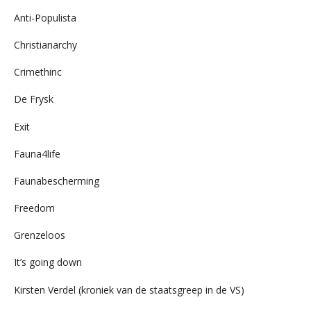
Anti-Populista
Christianarchy
Crimethinc
De Frysk
Exit
Fauna4life
Faunabescherming
Freedom
Grenzeloos
It’s going down
Kirsten Verdel (kroniek van de staatsgreep in de VS)