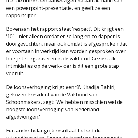
met de duizenden aanwezigen na aan de hand van
een powerpoint-presentatie, en geeft ze een
rapportcijfer.
Bovenaan het rapport staat ‘respect’. Dit krijgt een
‘10’ – niet alleen omdat er zo lang en zo dapper is
doorgevochten, maar ook omdat is afgesproken dat
er voortaan in werktijd kan worden gesproken over
hoe je te organiseren in de vakbond. Gezien alle
intimidaties op de werkvloer is dit een grote stap
vooruit.
De loonsverhoging krijgt een ‘9’. Khadija Tahiri,
gekozen President van de Vakbond van
Schoonmakers, zegt: ‘We hebben misschien wel de
hoogste loonsverhoging van Nederland
afgedwongen.’
Een ander belangrijk resultaat betreft de
uitzendkrachten. Tegen de trend van toenemende