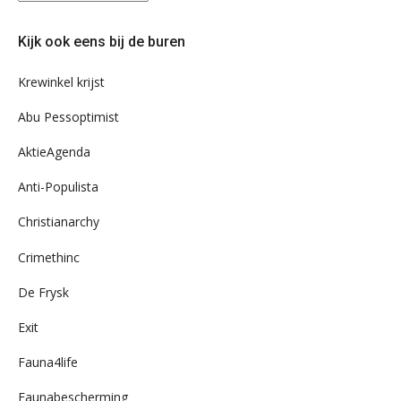
eens
door
Kijk ook eens bij de buren
ons
archief
Krewinkel krijst
Abu Pessoptimist
AktieAgenda
Anti-Populista
Christianarchy
Crimethinc
De Frysk
Exit
Fauna4life
Faunabescherming