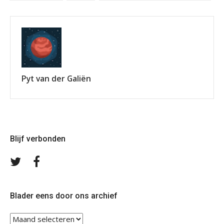
Pyt van der Galiën
Blijf verbonden
Volg
Volg
ons
ons
op
op
Twitter
Facebook
Blader eens door ons archief
Blader