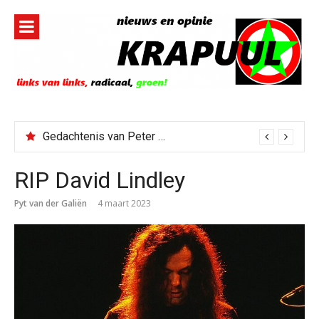
Naar
de
inhoud
springen
Gedachtenis van Peter Faber
RIP David Lindley
Pyt van der Galiën
4 maart 2023