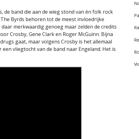
No
s, de band die aan de wieg stond van én folk rock
Pa
 The Byrds behoren tot de meest invloedrijke
en daar merkwaardig genoeg maar zelden de credits
Ra
oor Crosby, Gene Clark en Roger McGuinn. Bijna
Re
drugs gaat, maar volgens Crosby is het allemaal
r een vliegtocht van de band naar Engeland. Het is
R
Vi