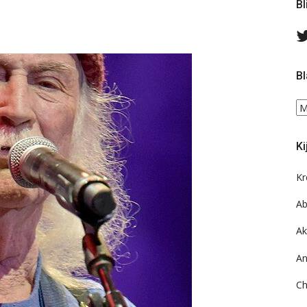
Bl
Bl
Bl
ee
do
Ki
on
ar
Kr
Ab
Ak
An
Ch