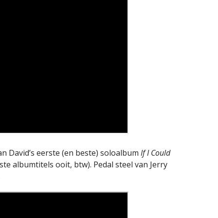
an David’s eerste (en beste) soloalbum
If I Could
te albumtitels ooit, btw). Pedal steel van Jerry
.