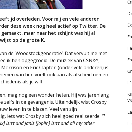
Cr
De
leeftijd overleden. Voor mij en vele anderen
Ex
rder deze week nog heel actief op Twitter. De
gemaakt, maar naar het schijnt was hij al
Fa
 wijst op de grote K.
Fa
an de ‘Woodstockgeneratie’. Dat vervult me met
F
ee ik ben opgegroeid. De muziek van CSN&Y,
 Morrison en Eric Clapton (onder vele anderen) is
Gr
d nemen van hen voelt ook aan als afscheid nemen
hiedenis als je wilt.
It
Ki
den, mag nog een wonder heten. Hij was jarenlang
VS
 zelfs in de gevangenis. Uiteindelijk wist Crosby
euw leven in te blazen. Veel van zijn
La
g, iets wat Crosby zich heel goed realiseerde:
“I
] isn’t and Janis [Joplin] isn’t and all my other
Li