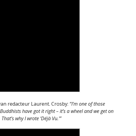
 van redacteur Laurent. Crosby:
“I’m one of those
uddhists have got it right – it’s a wheel and we get on
. That’s why I wrote ‘Déjà Vu.'”