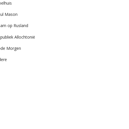
elhuis
ul Mason
am op Rusland
publiek Allochtonië
ode Morgen
dere