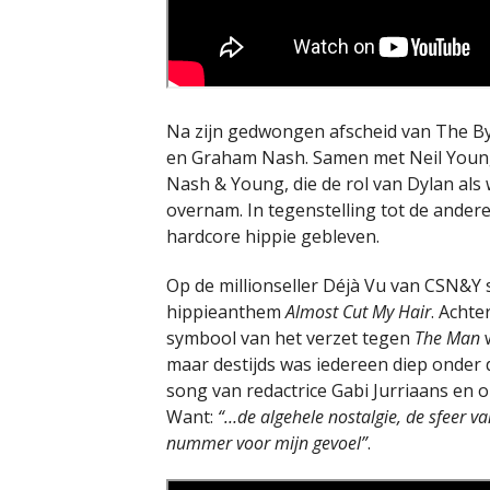
Na zijn gedwongen afscheid van The Byr
en Graham Nash. Samen met Neil Young 
Nash & Young, die de rol van Dylan al
overnam. In tegenstelling tot de anderen
hardcore hippie gebleven.
Op de millionseller Déjà Vu van CSN&Y
hippieanthem
Almost Cut My Hair
. Achte
symbool van het verzet tegen
The Man
w
maar destijds was iedereen diep onder 
song van redactrice Gabi Jurriaans en 
Want:
“…de algehele nostalgie, de sfeer va
nummer voor mijn gevoel”
.