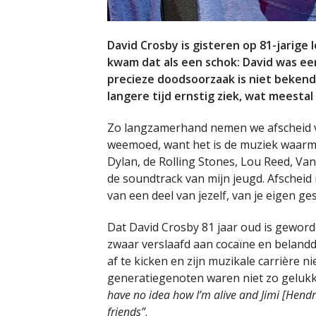
David Crosby is gisteren op 81-jarige 
kwam dat als een schok: David was ee
precieze doodsoorzaak is niet bekend 
langere tijd ernstig ziek, wat meestal
Zo langzamerhand nemen we afscheid v
weemoed, want het is de muziek waarm
Dylan, de Rolling Stones, Lou Reed, Van
de soundtrack van mijn jeugd. Afschei
van een deel van jezelf, van je eigen gesc
Dat David Crosby 81 jaar oud is gewor
zwaar verslaafd aan cocaïne en belandde
af te kicken en zijn muzikale carrière ni
generatiegenoten waren niet zo gelukki
have no idea how I’m alive and Jimi [Hendrix
friends”
.