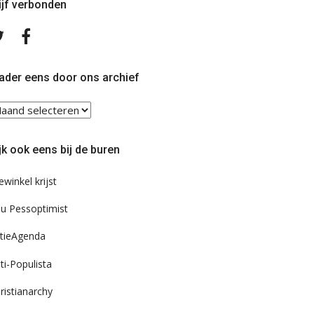
ijf verbonden
Volg
Volg
ons
ons
op
op
Twitter
Facebook
ader eens door ons archief
ader
ns
or
jk ook eens bij de buren
s
chief
ewinkel krijst
u Pessoptimist
tieAgenda
ti-Populista
ristianarchy