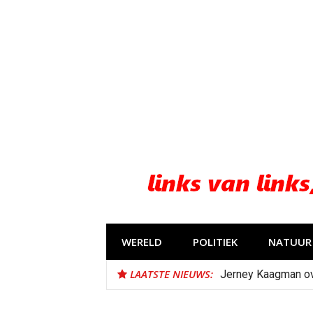
Naar
de
inhoud
springen
WERELD
POLITIEK
NATUUR 
LAATSTE NIEUWS:
Jerney Kaagman o