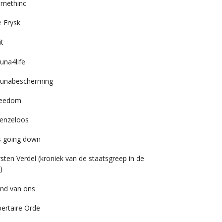
imethinc
 Frysk
it
una4life
unabescherming
reedom
enzeloos
’s going down
rsten Verdel (kroniek van de staatsgreep in de
)
nd van ons
bertaire Orde