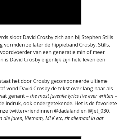
ds sloot David Crosby zich aan bij Stephen Stills
vormden ze later de hippieband Crosby, Stills,
s woordvoerder van een generatie min of meer
 is David Crosby eigenlijk zijn hele leven een
 staat het door Crosby gecomponeerde ultieme
raf vond David Crosby de tekst over lang haar als
at genant –
the most juvenile lyrics i’ve ever written
–
de indruk, ook ondergetekende. Het is de favoriete
onze twittervriendinnen @dadaland en @Jet_030.
n die jaren, Vietnam, MLK etc, zit allemaal in dat