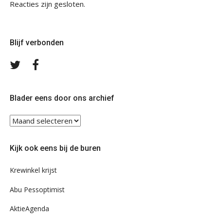
Reacties zijn gesloten.
Blijf verbonden
Volg
Volg
ons
ons
op
op
Twitter
Facebook
Blader eens door ons archief
Blader
eens
door
Kijk ook eens bij de buren
ons
archief
Krewinkel krijst
Abu Pessoptimist
AktieAgenda