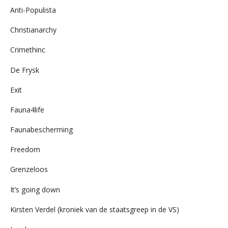
Anti-Populista
Christianarchy
Crimethinc
De Frysk
Exit
Fauna4life
Faunabescherming
Freedom
Grenzeloos
It’s going down
Kirsten Verdel (kroniek van de staatsgreep in de VS)