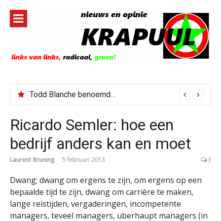
Naar
de
inhoud
springen
Todd Blanche benoemd tot Attorney General
Ricardo Semler: hoe een
bedrijf anders kan en moet
Laurent Bruning
5 februari 2013
3
Dwang; dwang om ergens te zijn, om ergens op een
bepaalde tijd te zijn, dwang om carrière te maken,
lange reistijden, vergaderingen, incompetente
managers, teveel managers, überhaupt managers (in