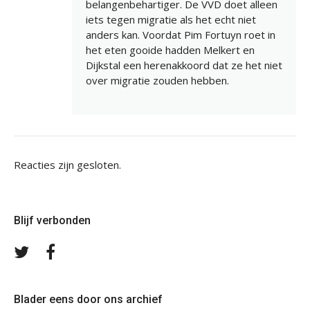
belangenbehartiger. De VVD doet alleen
iets tegen migratie als het echt niet
anders kan. Voordat Pim Fortuyn roet in
het eten gooide hadden Melkert en
Dijkstal een herenakkoord dat ze het niet
over migratie zouden hebben.
Reacties zijn gesloten.
Blijf verbonden
Volg
Volg
ons
ons
op
op
Twitter
Facebook
Blader eens door ons archief