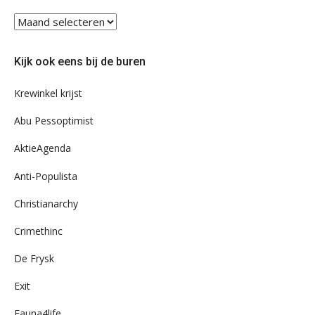
Blader
eens
door
Kijk ook eens bij de buren
ons
archief
Krewinkel krijst
Abu Pessoptimist
AktieAgenda
Anti-Populista
Christianarchy
Crimethinc
De Frysk
Exit
Fauna4life