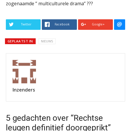
zogenaamde ” multiculturele drama” ???
Twitter
Facebook
Google+
GEPLAATST IN
NIEUWS
Inzenders
5 gedachten over “Rechtse
leugen definitief doorgeprikt”