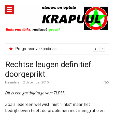
Naar
de
inhoud
springen
Progressieve kandidaat El-Sayed senaatskandidaat Michigan
Rechtse leugen definitief
doorgeprikt
Inzenders
2 december 2010
5
Dit is een gastbijdrage van: TLDLK
Zoals iedereen wel wist, niet “links” maar het
bedrijfsleven heeft de problemen met immigratie en