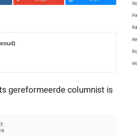
No
Pa
Ra
Re
ewoud)
R
Vi
ts gereformeerde columnist is
t:
16