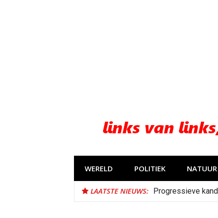
Naar
de
inhoud
springen
WERELD
POLITIEK
NATUUR 
LAATSTE NIEUWS:
Progressieve kand