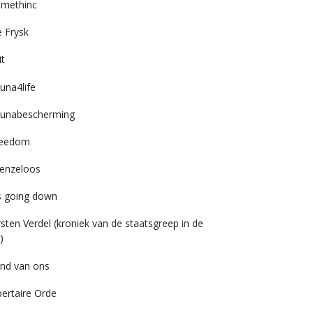
imethinc
 Frysk
it
una4life
unabescherming
reedom
enzeloos
’s going down
rsten Verdel (kroniek van de staatsgreep in de
)
nd van ons
bertaire Orde