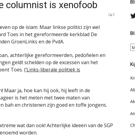
 columnist is xenofoob
Bl
3
even op de islam. Maar linkse politici zijn wel
Bl
chard Toes in het gereformeerde kerkblad De
inden GroenLinks en de PvdA.
Bl
ee
iban, achterlijke gereformeerden, pedofielen en
do
ngen geldt schelden op de excessen van het
Ki
on
eent Toes. (
‘Links-liberale politiek is
ar
Kr
Ab
 Maar ja, hoe kan hij ook, hij leeft in de
 ageer is het meten met twee maten van
Ak
en bah en christenen zijn goed en toffe jongens.
An
extreme wat dan ook! Achterlijke ideeën van de SGP
Ch
 genoemd worden.