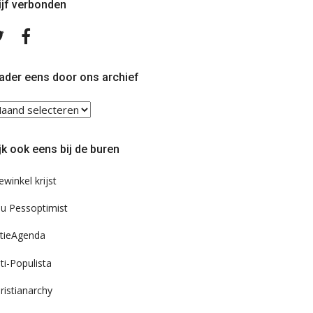
ijf verbonden
Volg
Volg
ons
ons
op
op
Twitter
Facebook
ader eens door ons archief
ader
ns
or
jk ook eens bij de buren
s
chief
ewinkel krijst
u Pessoptimist
tieAgenda
ti-Populista
ristianarchy