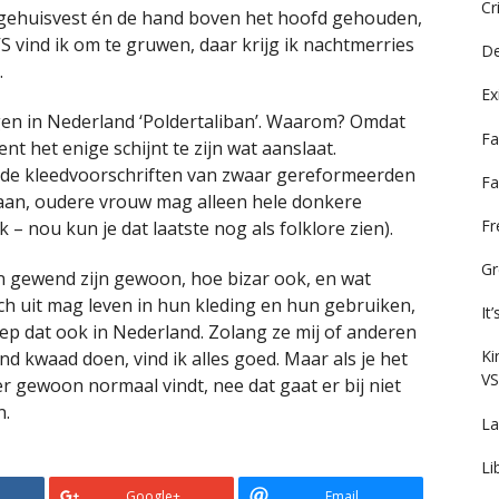
Cr
 gehuisvest én de hand boven het hoofd gehouden,
VS vind ik om te gruwen, daar krijg ik nachtmerries
De
.
Ex
igen in Nederland ‘Poldertaliban’. Waarom? Omdat
Fa
nt het enige schijnt te zijn wat aanslaat.
n de kleedvoorschriften van zwaar gereformeerden
Fa
aan, oudere vrouw mag alleen hele donkere
F
– nou kun je dat laatste nog als folklore zien).
Gr
 gewend zijn gewoon, hoe bizar ook, en wat
zich uit mag leven in hun kleding en hun gebruiken,
It
ep dat ook in Nederland. Zolang ze mij of anderen
Ki
 kwaad doen, vind ik alles goed. Maar als je het
VS
er gewoon normaal vindt, nee dat gaat er bij niet
n.
La
Li
Google+
Email