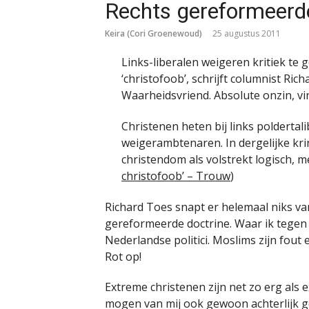
Rechts gereformeerde
Keira (Cori Groenewoud)
25 augustus 2011
Links-liberalen weigeren kritiek te g
‘christofoob’, schrijft columnist Ri
Waarheidsvriend. Absolute onzin, v
Christenen heten bij links poldertal
weigerambtenaren. In dergelijke kri
christendom als volstrekt logisch, m
christofoob’ – Trouw
)
Richard Toes snapt er helemaal niks van!
gereformeerde doctrine. Waar ik tegen
Nederlandse politici. Moslims zijn fout 
Rot op!
Extreme christenen zijn net zo erg als 
mogen van mij ook gewoon achterlijk