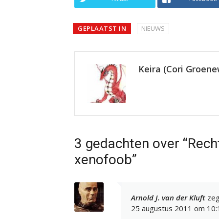
GEPLAATST IN
NIEUWS
Keira (Cori Groen
3 gedachten over “Rech
xenofoob”
Arnold J. van der Kluft
zeg
25 augustus 2011 om 10: