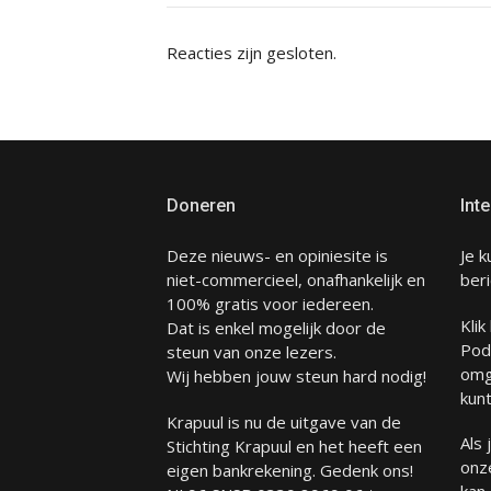
Reacties zijn gesloten.
Doneren
Inte
Deze nieuws- en opiniesite is
Je k
niet-commercieel, onafhankelijk en
beri
100% gratis voor iedereen.
Klik
Dat is enkel mogelijk door de
Pod
steun van onze lezers.
omg
Wij hebben jouw steun hard nodig!
kunt
Krapuul is nu de uitgave van de
Als
Stichting Krapuul en het heeft een
onze
eigen bankrekening. Gedenk ons!