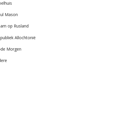
elhuis
ul Mason
am op Rusland
publiek Allochtonië
ode Morgen
dere