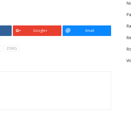
No
Pa
Ra
Google+
Email
Re
ZORG
R
Vi