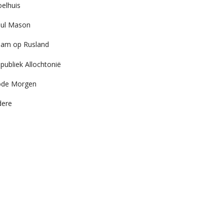
elhuis
ul Mason
am op Rusland
publiek Allochtonië
ode Morgen
dere