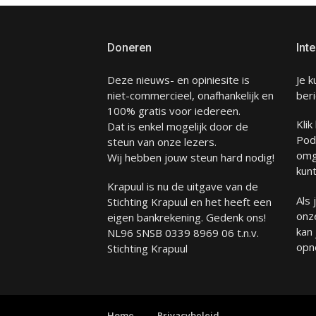
Doneren
Inte
Deze nieuws- en opiniesite is
Je k
niet-commercieel, onafhankelijk en
beri
100% gratis voor iedereen.
Klik
Dat is enkel mogelijk door de
Pod
steun van onze lezers.
omg
Wij hebben jouw steun hard nodig!
kunt
Krapuul is nu de uitgave van de
Als
Stichting Krapuul en het heeft een
onze
eigen bankrekening. Gedenk ons!
kan
NL96 SNSB 0339 8969 06 t.n.v.
opn
Stichting Krapuul
Home
Privacybeleid