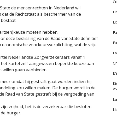
Cr
 State de mensenrechten in Nederland wil
De
s dat de Rechtstaat als beschermer van de
bestaat.
Ex
 (artsen)keuze moeten hebben.
Fa
r deze beslissing van de Raad van State definitief
Fa
economische voorkeursverplichting, wat de vrije
F
artel Nederlandse Zorgverzekeraars vanaf 1
Gr
r het kartel zelf aangewezen beperkte keuze aan
 willen gaan aanbieden.
It
meer omdat hij gestraft gaat worden indien hij
Ki
andeling zou willen maken. De burger wordt in de
VS
 de Raad van State gestraft bij de vergoeding van
La
 zijn vrijheid, het is de verzekeraar die besloten
Li
 de burger.