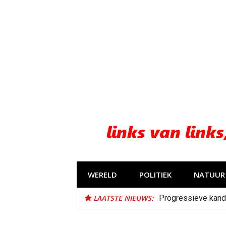
Naar
de
inhoud
springen
WERELD
POLITIEK
NATUUR 
LAATSTE NIEUWS:
Progressieve kand