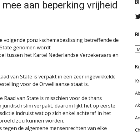
 mee aan beperking vrijheid
Bl
Bl
de volgende ponzi-schemabeslissing betreffende de
 State genomen wordt.
Bl
pel tussen het Kartel Nederlandse Verzekeraars en
ee
do
Ki
on
ar
aad van State
is verpakt in een zeer ingewikkelde
Kr
stelling voor de Orwelliaanse staat is.
Ab
 Raad van State is misschien voor de thans
ridisch slim verpakt, daarom lijkt het op eerste
Ak
dictie indruist wat op zich enkel achteraf in het
An
eproefd zou kunnen worden.
ans tegen de algemene mensenrechten van elke
Ch