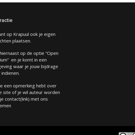
ractie
unt op Krapuul ook je eigen
chten plaatsen.
 hiernaast op de optie “Open
ium” en je komt in een
eving waar je jouw bijdrage
 indienen.
 je een opmerking hebt over
 site of je wil auteur worden
 je
contact
(link) met ons
emen