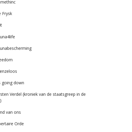
imethinc
 Frysk
it
una4life
unabescherming
reedom
enzeloos
’s going down
rsten Verdel (kroniek van de staatsgreep in de
)
nd van ons
bertaire Orde