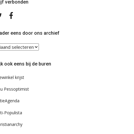
ijf verbonden
Volg
Volg
ons
ons
op
op
Twitter
Facebook
ader eens door ons archief
ader
ns
or
jk ook eens bij de buren
s
chief
ewinkel krijst
u Pessoptimist
tieAgenda
ti-Populista
ristianarchy