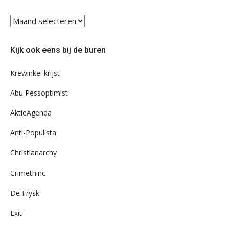
Blader
eens
door
Kijk ook eens bij de buren
ons
archief
Krewinkel krijst
Abu Pessoptimist
AktieAgenda
Anti-Populista
Christianarchy
Crimethinc
De Frysk
Exit