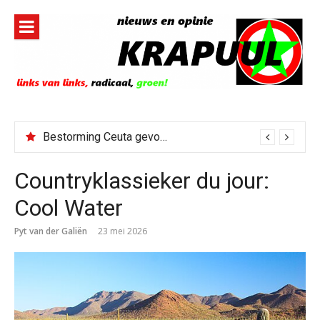
Naar
de
inhoud
springen
Bestorming Ceuta gevolg van op sociale media verspreide hoax?
Reggaeklassieker du jour: Revolution
Countryklassieker du jour:
Cool Water
Pyt van der Galiën
23 mei 2026