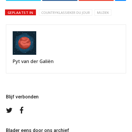
GEPLAATST IN
COUNTRYKLASSIEKER DU JOUR
MUZIEK
Pyt van der Galiën
Blijf verbonden
Volg
Volg
ons
ons
op
op
Twitter
Facebook
Blader eens door ons archief