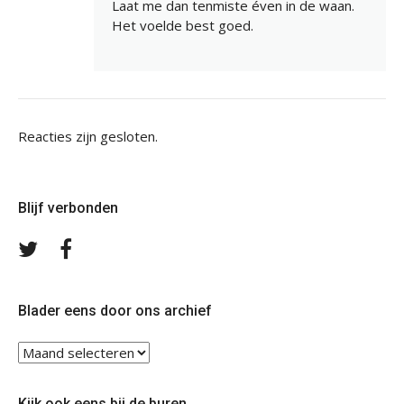
Laat me dan tenmiste éven in de waan.
Het voelde best goed.
Reacties zijn gesloten.
Blijf verbonden
Volg
Volg
ons
ons
op
op
Twitter
Facebook
Blader eens door ons archief
Blader
eens
door
Kijk ook eens bij de buren