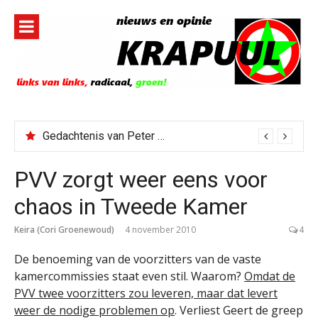
Naar
de
inhoud
springen
Gedachtenis van Peter Faber
PVV zorgt weer eens voor
chaos in Tweede Kamer
Keira (Cori Groenewoud)
4 november 2010
4
De benoeming van de voorzitters van de vaste
kamercommissies staat even stil. Waarom?
Omdat de
PVV twee voorzitters zou leveren, maar dat levert
weer de nodige problemen op
. Verliest Geert de greep