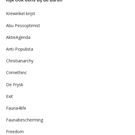
ons
archief
Krewinkel krijst
Abu Pessoptimist
AktieAgenda
Anti-Populista
Christianarchy
Crimethinc
De Frysk
Exit
Fauna4life
Faunabescherming
Freedom