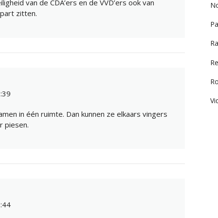
eiligheid van de CDA’ers en de VVD’ers ook van
No
part zitten.
Pa
Ra
Re
R
:39
Vi
men in één ruimte. Dan kunnen ze elkaars vingers
ar piesen.
:44