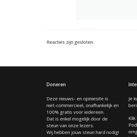
Reacties zijn gesloten.
Doneren
Inte
Deze nieuws- en opiniesite is
Je k
niet-commercieel, onafhankelijk en
beri
100% gratis voor iedereen.
Klik
Dat is enkel mogelijk door de
Pod
steun van onze lezers.
omg
Wij hebben jouw steun hard nodig!