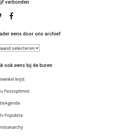
ijf verbonden
Volg
Volg
ons
ons
op
op
Twitter
Facebook
ader eens door ons archief
ader
ns
or
jk ook eens bij de buren
s
chief
ewinkel krijst
u Pessoptimist
tieAgenda
ti-Populista
ristianarchy