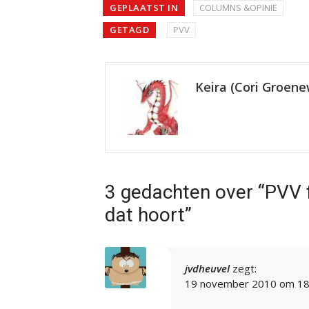
GEPLAATST IN
COLUMNS &OPINIE
GETAGD
PVV
Keira (Cori Groen
3 gedachten over “PVV f
dat hoort”
jvdheuvel
zegt:
19 november 2010 om 18