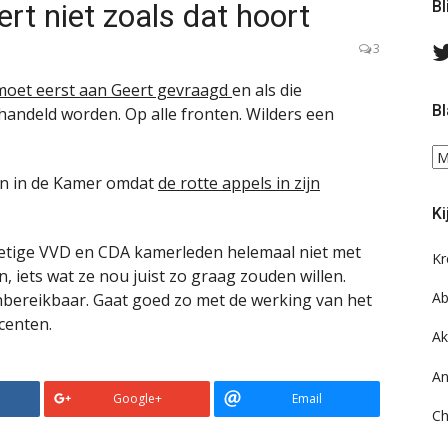
ert niet zoals dat hoort
Bl
3
 moet eerst aan Geert gevraagd
en als die
Bl
ndeld worden. Op alle fronten. Wilders een
Bl
ee
en in de Kamer omdat
de rotte appels in zijn
do
Ki
on
ar
 gretige VVD en CDA kamerleden helemaal niet met
Kr
iets wat ze nou juist zo graag zouden willen.
Ab
onbereikbaar. Gaat goed zo met de werking van het
centen.
Ak
An
Google+
Email
Ch