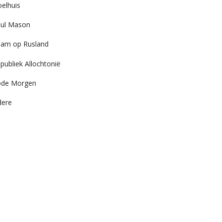
elhuis
ul Mason
am op Rusland
publiek Allochtonië
ode Morgen
dere