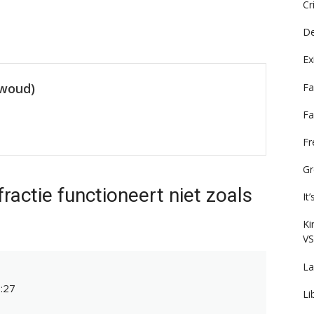
Cr
De
Ex
ewoud)
Fa
Fa
F
Gr
ractie functioneert niet zoals
It
Ki
VS
La
:27
Li