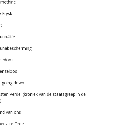
imethinc
 Frysk
it
una4life
unabescherming
reedom
enzeloos
’s going down
rsten Verdel (kroniek van de staatsgreep in de
)
nd van ons
bertaire Orde