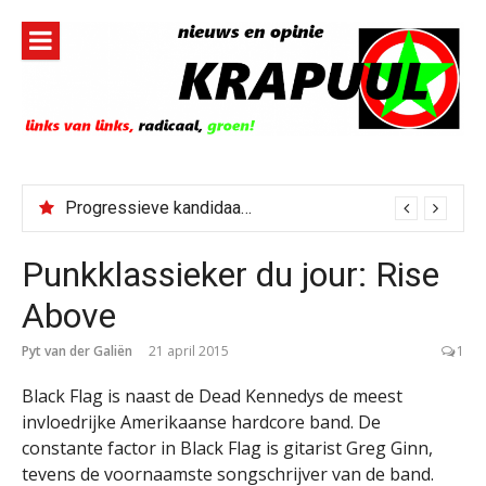
Naar
de
inhoud
springen
Progressieve kandidaat El-Sayed senaatskandidaat Michigan
Punkklassieker du jour: Rise
Above
Pyt van der Galiën
21 april 2015
1
Black Flag is naast de Dead Kennedys de meest
invloedrijke Amerikaanse hardcore band. De
constante factor in Black Flag is gitarist Greg Ginn,
tevens de voornaamste songschrijver van de band.