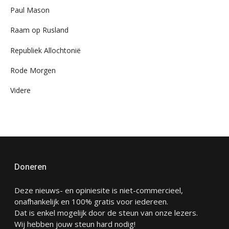
Paul Mason
Raam op Rusland
Republiek Allochtonië
Rode Morgen
Videre
Doneren
Deze nieuws- en opiniesite is niet-commercieel,
onafhankelijk en 100% gratis voor iedereen.
Dat is enkel mogelijk door de steun van onze lezers.
Wij hebben jouw steun hard nodig!