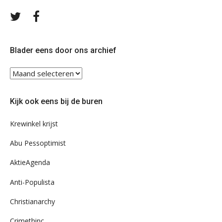
Volg
Volg
ons
ons
op
op
Twitter
Facebook
Blader eens door ons archief
Blader
eens
door
Kijk ook eens bij de buren
ons
archief
Krewinkel krijst
Abu Pessoptimist
AktieAgenda
Anti-Populista
Christianarchy
Crimethinc