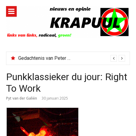
Naar
de
inhoud
springen
Gedachtenis van Peter Faber
Punkklassieker du jour: Right
To Work
Pyt van der Galiën
30 januari 2025