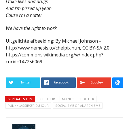
I take lives and drugs
And I’m pissed up yeah
Cause I’m a nutter
We have the right to work
Uitgelichte afbeelding: By Michael Johnson –
http://www.nemesis.to/chelpix.htm, CC BY-SA 2.0,
https://commons.wikimedia.org/w/index.php?
curid=147256069
Twitter
Facebook
Google+
GEPLAATST IN
CULTUUR
MUZIEK
POLITIEK
PUNKKLASSIEKER DU JOUR
SOCIALISME OF ANARCHISME