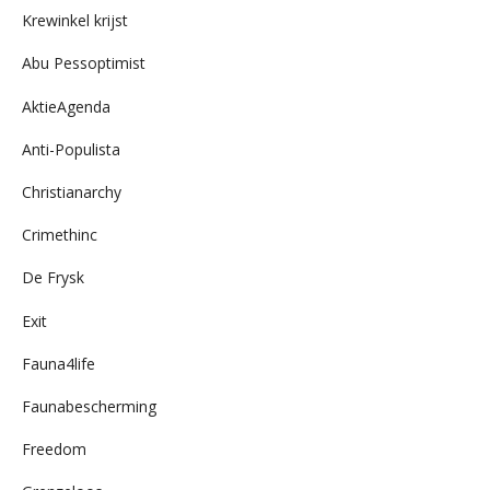
Krewinkel krijst
Abu Pessoptimist
AktieAgenda
Anti-Populista
Christianarchy
Crimethinc
De Frysk
Exit
Fauna4life
Faunabescherming
Freedom