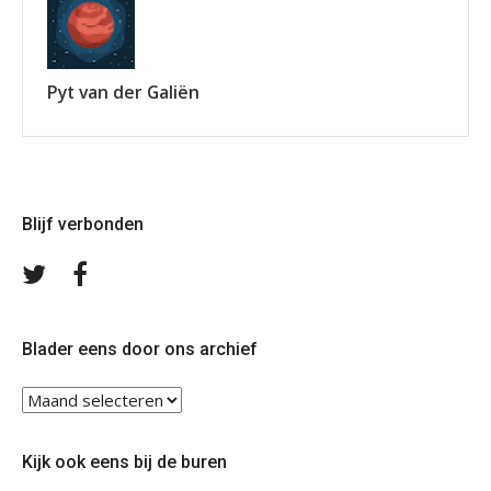
Pyt van der Galiën
Blijf verbonden
Volg
Volg
ons
ons
op
op
Twitter
Facebook
Blader eens door ons archief
Blader
eens
door
Kijk ook eens bij de buren
ons
archief