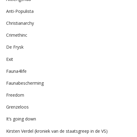
Anti-Populista
Christianarchy
Crimethinc
De Frysk
Exit
Fauna4life
Faunabescherming
Freedom
Grenzeloos
It’s going down
Kirsten Verdel (kroniek van de staatsgreep in de VS)