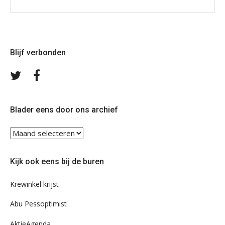
Blijf verbonden
Volg
Volg
ons
ons
op
op
Twitter
Facebook
Blader eens door ons archief
Blader
eens
door
Kijk ook eens bij de buren
ons
archief
Krewinkel krijst
Abu Pessoptimist
AktieAgenda