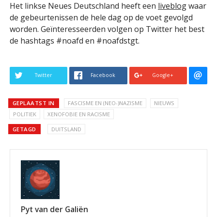
Het linkse Neues Deutschland heeft een
liveblog
waar
de gebeurtenissen de hele dag op de voet gevolgd
worden. Geïnteresseerden volgen op Twitter het best
de hashtags #noafd en #noafdstgt.
Twitter
Facebook
Google+
GEPLAATST IN
FASCISME EN (NEO-)NAZISME
NIEUWS
POLITIEK
XENOFOBIE EN RACISME
GETAGD
DUITSLAND
Pyt van der Galiën