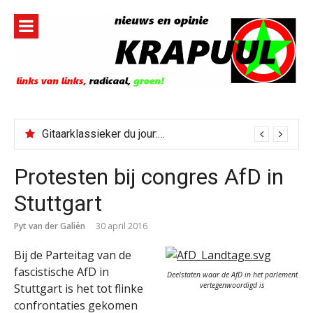
Naar
de
inhoud
springen
Gitaarklassieker du jour: Paris, Texas/Cold Was The Night, Hard Was The Ground
Protesten bij congres AfD in
Stuttgart
Pyt van der Galiën
30 april 2016
Bij de Parteitag van de
fascistische AfD in
Deelstaten waar de AfD in het parlement
vertegenwoordigd is
Stuttgart is het tot flinke
confrontaties gekomen