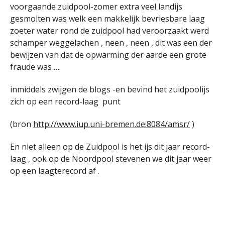
voorgaande zuidpool-zomer extra veel landijs
gesmolten was welk een makkelijk bevriesbare laag
zoeter water rond de zuidpool had veroorzaakt werd
schamper weggelachen , neen , neen , dit was een der
bewijzen van dat de opwarming der aarde een grote
fraude was ….
inmiddels zwijgen de blogs -en bevind het zuidpoolijs
zich op een record-laag punt
(bron
http://www.iup.uni-bremen.de:8084/amsr/
)
En niet alleen op de Zuidpool is het ijs dit jaar record-
laag , ook op de Noordpool stevenen we dit jaar weer
op een laagterecord af .