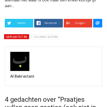
allemaal niet waar is ook maar een enkel klontje ijs
aan ..
Twitter
Facebook
Google+
GEPLAATST IN
COLUMNS &OPINIE
Al Bakrastani
4 gedachten over “Praatjes