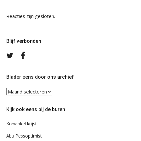
Reacties zijn gesloten.
Blijf verbonden
Volg
Volg
ons
ons
op
op
Twitter
Facebook
Blader eens door ons archief
Blader
eens
door
Kijk ook eens bij de buren
ons
archief
Krewinkel krijst
Abu Pessoptimist