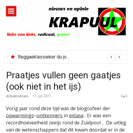
Naar
de
inhoud
springen
Reggaeklassieker du jour: Revolution
Praatjes vullen geen gaatjes
(ook niet in het ijs)
Al Bakrastani
11 juli 2011
4
Vorig jaar rond deze tijd was de blogosfeer der
opwarmings
–
ontkenners
in
extase
. Er was een
recordhoeveelheid zeeijs rond de Zuidpool .. De uitleg
van de wetenschappers dat dit kwam doordat er in de