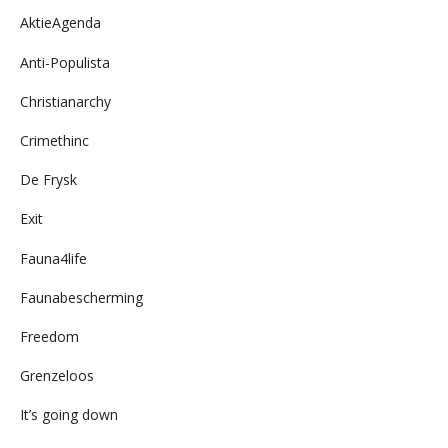
AktieAgenda
Anti-Populista
Christianarchy
Crimethinc
De Frysk
Exit
Fauna4life
Faunabescherming
Freedom
Grenzeloos
It’s going down