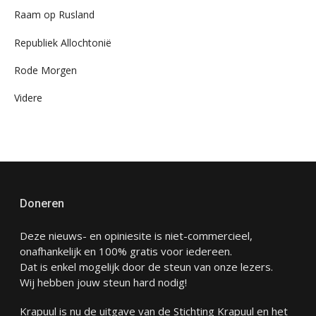
Raam op Rusland
Republiek Allochtonië
Rode Morgen
Videre
Doneren
Deze nieuws- en opiniesite is niet-commercieel,
onafhankelijk en 100% gratis voor iedereen.
Dat is enkel mogelijk door de steun van onze lezers.
Wij hebben jouw steun hard nodig!
Krapuul is nu de uitgave van de Stichting Krapuul en het