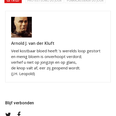
GETAGD
PROTESTSONG DU JOUR
PUNKKLASSIEKER DU JOUR
Arnold J. van der Kluft
Veel kostbaar bloed heeft 's werelds loop gestort
en menig bloem is onverhoopt verdord;
verhef u niet op jongzijn en op glans,
de knop valt af, eer zij geopend wordt.
(J.H. Leopold)
Blijf verbonden
Volg
Volg