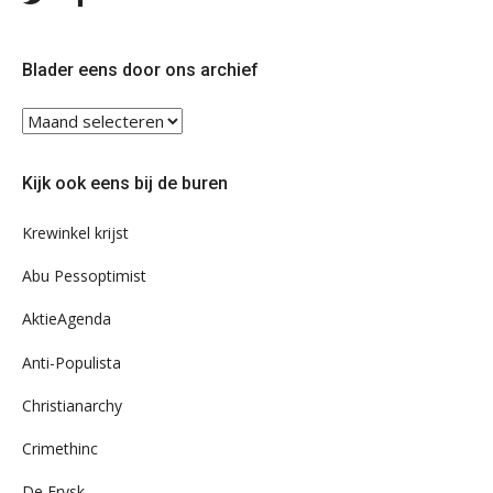
ons
ons
op
op
Twitter
Facebook
Blader eens door ons archief
Blader
eens
door
Kijk ook eens bij de buren
ons
archief
Krewinkel krijst
Abu Pessoptimist
AktieAgenda
Anti-Populista
Christianarchy
Crimethinc
De Frysk