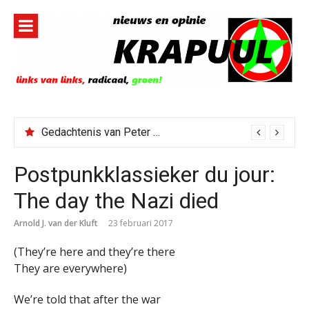
Naar
de
inhoud
springen
Gedachtenis van Peter Faber
Postpunkklassieker du jour:
The day the Nazi died
Arnold J. van der Kluft
23 februari 2017
(They’re here and they’re there
They are everywhere)
We’re told that after the war