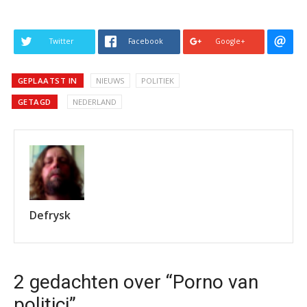
Twitter
Facebook
Google+
GEPLAATST IN
NIEUWS
POLITIEK
GETAGD
NEDERLAND
Defrysk
2 gedachten over “Porno van
politici”