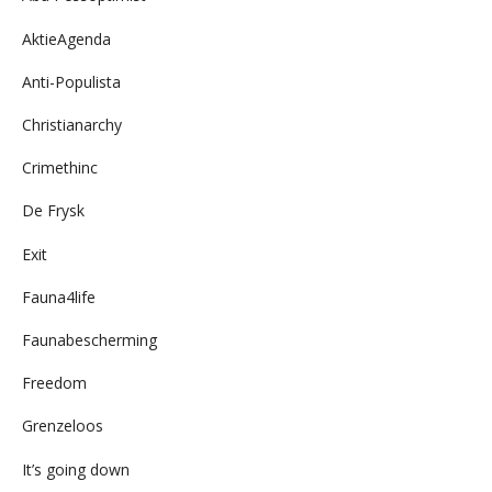
AktieAgenda
Anti-Populista
Christianarchy
Crimethinc
De Frysk
Exit
Fauna4life
Faunabescherming
Freedom
Grenzeloos
It’s going down