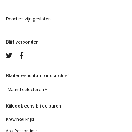
Reacties zijn gesloten.
Blijf verbonden
Volg
Volg
ons
ons
op
op
Twitter
Facebook
Blader eens door ons archief
Blader
eens
door
Kijk ook eens bij de buren
ons
archief
Krewinkel krijst
Abu Pessoptimist