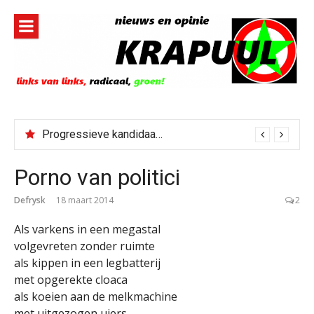
Naar
de
inhoud
springen
Progressieve kandidaat El-Sayed senaatskandidaat Michigan
Porno van politici
Defrysk
18 maart 2014
2
Als varkens in een megastal
volgevreten zonder ruimte
als kippen in een legbatterij
met opgerekte cloaca
als koeien aan de melkmachine
met uitgezogen uiers