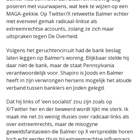
poseren met vuurwapens, wat leek te wijzen op een
MAGA-gekkie. Op Twitter/X retweette Balmer echter
met evenveel gemak radicaal-linkse als
extreemrechtse accounts, zolang ze zich maar
uitspraken tegen De Overheid.
Volgens het geruchtencircuit had de bank beslag
laten leggen op Balmer’s woning. Blijkbaar stelde hij
daar niet de bank, maar de staat Pennsylvania
verantwoordelijk voor. Shapiro is Joods en Balmer
heeft in zijn verwrongen hersens mogelijk het aloude
verband tussen bankiers en Joden gelegd.
Dat hij links of ‘een socialist’ zou zijn zoals op
X/Twitter her en der beweerd wordt lijkt me sterk. Ik
maak me net zo weinig illusies over radicaal-links als
over extreemrechts, maar de misogyne
geweldsfantasieën die Balmer op X verspreidde horen
toch echt eerder thuis bij extreemrechtse influencers