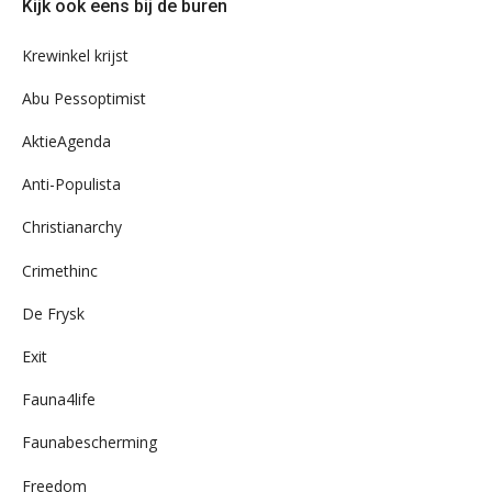
Kijk ook eens bij de buren
ons
archief
Krewinkel krijst
Abu Pessoptimist
AktieAgenda
Anti-Populista
Christianarchy
Crimethinc
De Frysk
Exit
Fauna4life
Faunabescherming
Freedom