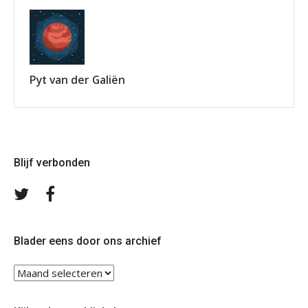
Pyt van der Galiën
Blijf verbonden
Volg
Volg
ons
ons
op
op
Twitter
Facebook
Blader eens door ons archief
Blader
eens
door