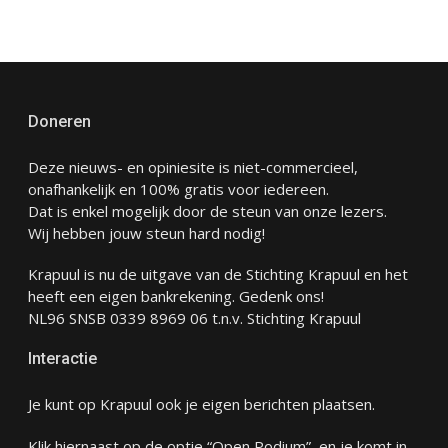
Doneren
Deze nieuws- en opiniesite is niet-commercieel,
onafhankelijk en 100% gratis voor iedereen.
Dat is enkel mogelijk door de steun van onze lezers.
Wij hebben jouw steun hard nodig!
Krapuul is nu de uitgave van de Stichting Krapuul en het
heeft een eigen bankrekening. Gedenk ons!
NL96 SNSB 0339 8969 06 t.n.v. Stichting Krapuul
Interactie
Je kunt op Krapuul ook je eigen berichten plaatsen.
Klik hiernaast op de optie “Open Podium” en je komt in