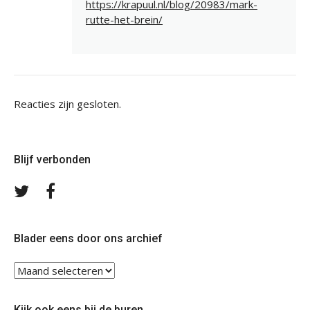
https://krapuul.nl/blog/20983/mark-
rutte-het-brein/
Reacties zijn gesloten.
Blijf verbonden
Volg
Volg
ons
ons
op
op
Twitter
Facebook
Blader eens door ons archief
Blader
eens
door
Kijk ook eens bij de buren