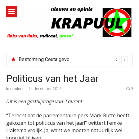
Naar
de
inhoud
springen
Bestorming Ceuta gevolg van op sociale media verspreide hoax?
Politicus van het Jaar
Inzenders
14 december 2010
9
Dit is een gastbijdrage van: Laurent
“Terecht dat de parlementaire pers Mark Rutte heeft
gekozen tot politicus van het jaar!” twittert Femke
Halsema vrolijk. Ja, want we moeten natuurlijk wel
sportief blijven.