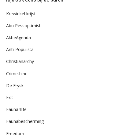
ons
archief
Krewinkel krijst
Abu Pessoptimist
AktieAgenda
Anti-Populista
Christianarchy
Crimethinc
De Frysk
Exit
Fauna4life
Faunabescherming
Freedom