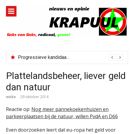
Naar
de
inhoud
springen
Progressieve kandidaat El-Sayed senaatskandidaat Michigan
Plattelandsbeheer, liever geld
dan natuur
wiske
29 oktober 2014
Reactie op:
Nog meer pannekoekenhuizen en
parkeerplaatsen bij de natuur, willen PvdA en D66
Even doorzoeken leert dat eu-ropa het geld voor