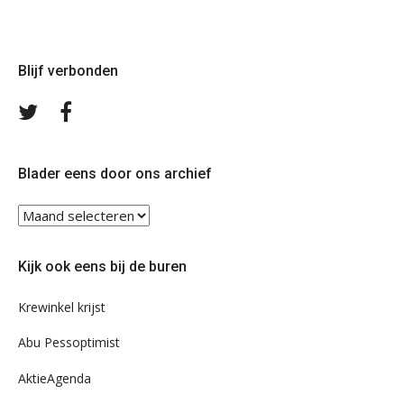
Blijf verbonden
Volg
Volg
ons
ons
op
op
Twitter
Facebook
Blader eens door ons archief
Blader
eens
door
Kijk ook eens bij de buren
ons
archief
Krewinkel krijst
Abu Pessoptimist
AktieAgenda