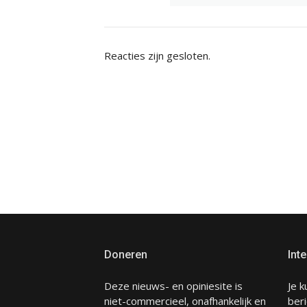
Reacties zijn gesloten.
Doneren
Inte
Deze nieuws- en opiniesite is
Je k
niet-commercieel, onafhankelijk en
beri