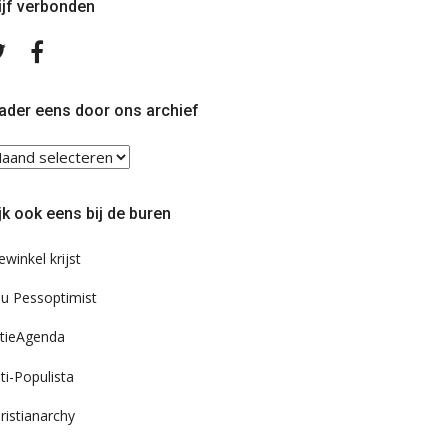
ijf verbonden
Volg
Volg
ons
ons
op
op
Twitter
Facebook
ader eens door ons archief
ader
ns
or
jk ook eens bij de buren
s
chief
ewinkel krijst
u Pessoptimist
tieAgenda
ti-Populista
ristianarchy