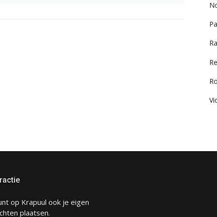
No
Pa
Ra
Re
R
Vi
ractie
unt op Krapuul ook je eigen
chten plaatsen.