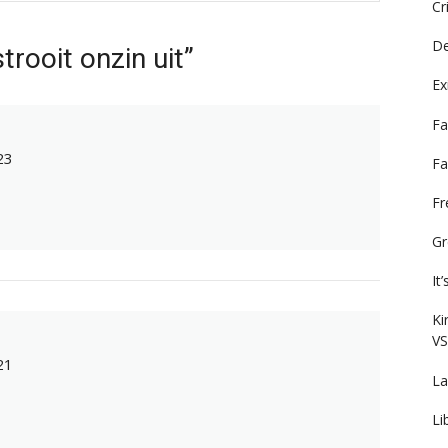
Cr
De
trooit onzin uit”
Ex
Fa
23
Fa
F
Gr
It
Ki
VS
21
La
Li