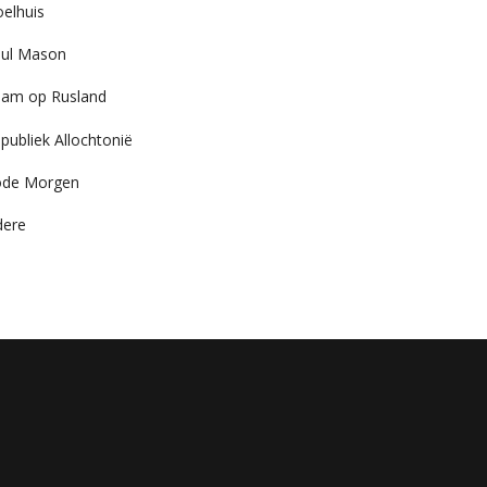
elhuis
ul Mason
am op Rusland
publiek Allochtonië
ode Morgen
dere