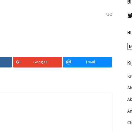
Bl
2
Bl
Bl
ee
do
Google+
Email
Ki
on
ar
Kr
Ab
Ak
An
Ch