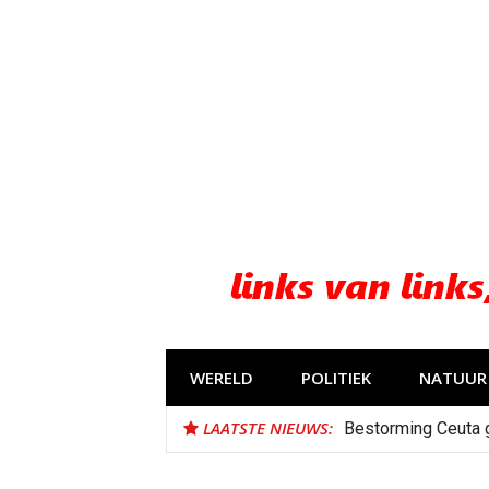
Naar
de
inhoud
springen
WERELD
POLITIEK
NATUUR 
LAATSTE NIEUWS:
Bestorming Ceuta 