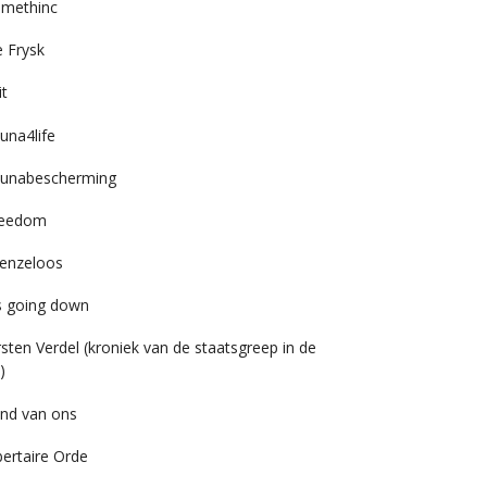
imethinc
 Frysk
it
una4life
unabescherming
reedom
enzeloos
’s going down
rsten Verdel (kroniek van de staatsgreep in de
)
nd van ons
bertaire Orde