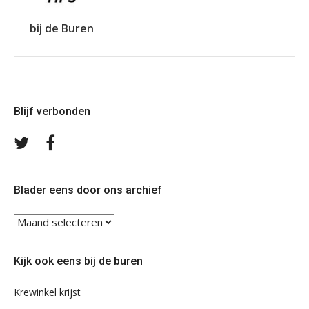
bij de Buren
Blijf verbonden
Volg
Volg
ons
ons
op
op
Twitter
Facebook
Blader eens door ons archief
Blader
eens
door
Kijk ook eens bij de buren
ons
archief
Krewinkel krijst