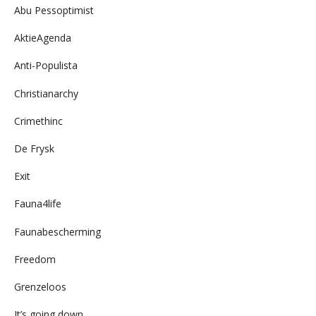
Abu Pessoptimist
AktieAgenda
Anti-Populista
Christianarchy
Crimethinc
De Frysk
Exit
Fauna4life
Faunabescherming
Freedom
Grenzeloos
It’s going down