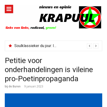
Naar
de
inhoud
springen
Soulklassieker du jour: I Wish It Would Rain
Petitie voor
onderhandelingen is vileine
pro-Poetinpropaganda
bij de Buren
9 januari 2023