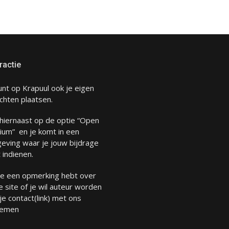
ractie
unt op Krapuul ook je eigen
chten plaatsen.
 hiernaast op de optie “Open
ium” en je komt in een
eving waar je jouw bijdrage
 indienen.
 je een opmerking hebt over
 site of je wil auteur worden
 je
contact
(link) met ons
emen