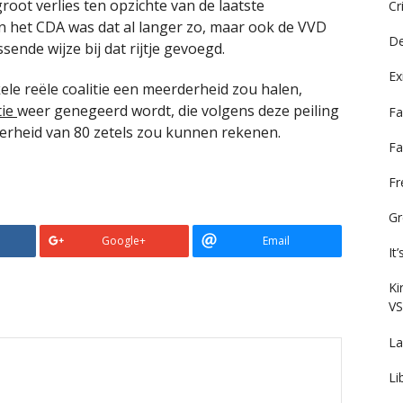
groot verlies ten opzichte van de laatste
Cr
n het CDA was dat al langer zo, maar ook de VVD
De
sende wijze bij dat rijtje gevoegd.
Ex
kele reële coalitie een meerderheid zou halen,
tie
weer genegeerd wordt, die volgens deze peiling
Fa
derheid van 80 zetels zou kunnen rekenen.
Fa
F
Gr
Google+
Email
It
Ki
VS
La
Li