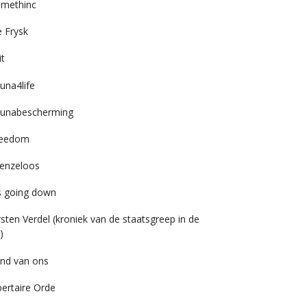
imethinc
 Frysk
it
una4life
unabescherming
reedom
enzeloos
’s going down
rsten Verdel (kroniek van de staatsgreep in de
)
nd van ons
bertaire Orde