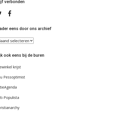
ijf verbonden
Volg
Volg
ons
ons
op
op
Twitter
Facebook
ader eens door ons archief
ader
ns
or
jk ook eens bij de buren
s
chief
ewinkel krijst
u Pessoptimist
tieAgenda
ti-Populista
ristianarchy