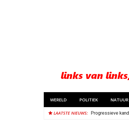
Naar
de
inhoud
springen
WERELD
POLITIEK
NATUUR 
LAATSTE NIEUWS:
Progressieve kand