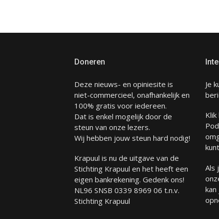
Doneren
Inte
Deze nieuws- en opiniesite is
Je k
niet-commercieel, onafhankelijk en
beri
100% gratis voor iedereen.
Klik
Dat is enkel mogelijk door de
Pod
steun van onze lezers.
omg
Wij hebben jouw steun hard nodig!
kunt
Krapuul is nu de uitgave van de
Als
Stichting Krapuul en het heeft een
onze
eigen bankrekening. Gedenk ons!
kan
NL96 SNSB 0339 8969 06 t.n.v.
opn
Stichting Krapuul