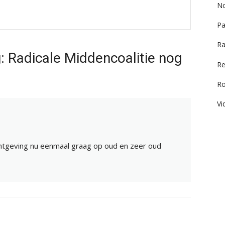
No
Pa
Ra
g: Radicale Middencoalitie nog
Re
R
Vi
htgeving nu eenmaal graag op oud en zeer oud