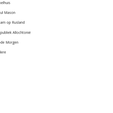
elhuis
ul Mason
am op Rusland
publiek Allochtonië
ode Morgen
dere