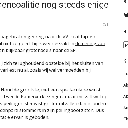
dencoalitie nog steeds enige
Bl
1
Bl
opagebral en gedreig naar de VVD dat hij een
iet zo goed, hij is weer gezakt in
de peiling van
Bl
ken blijkbaar grotendeels naar de SP.
ee
do
Ki
on
ij zich terughoudend opstelde bij het sluiten van
ar
erliest nu al,
zoals wij wel vermoedden bij
Kr
Ab
de Hond de grootste, met een spectaculaire winst
ste Tweede Kamerverkiezingen, maar mij valt wel op
Ak
s peilingen steevast groter uitvallen dan in andere
An
iddenpartijstemmers in zijn peilingpool zitten. Dus
tatie ervan is geboden.
Ch