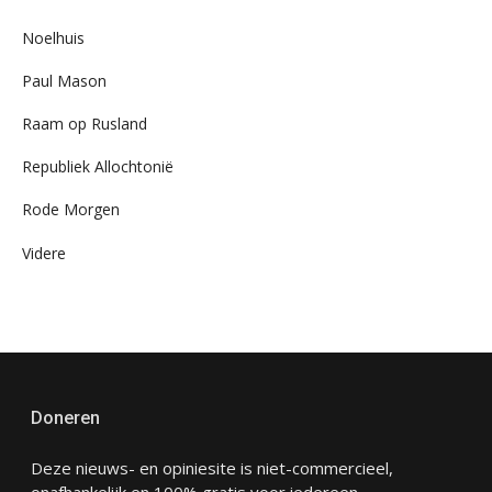
Noelhuis
Paul Mason
Raam op Rusland
Republiek Allochtonië
Rode Morgen
Videre
Doneren
Deze nieuws- en opiniesite is niet-commercieel,
onafhankelijk en 100% gratis voor iedereen.