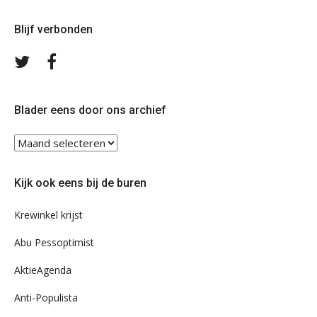
Blijf verbonden
Volg
Volg
ons
ons
op
op
Twitter
Facebook
Blader eens door ons archief
Blader
eens
door
Kijk ook eens bij de buren
ons
archief
Krewinkel krijst
Abu Pessoptimist
AktieAgenda
Anti-Populista