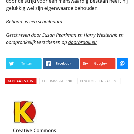
door de strijd voor een menswaardig bestaan heeft hij
gelukkig wel zijn eigenwaarde behouden.
Behnam is een schuilnaam.
Geschreven door Susan Pearlman en Harry Westerink en
oorspronkelijk verschenen op
doorbraak.eu
Twitter
Facebook
Google+
GEPLAATST IN
COLUMNS &OPINIE
XENOFOBIE EN RACISME
Creative Commons