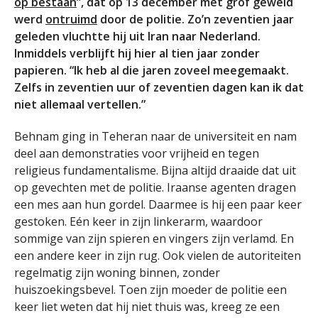
op bestaan
”, dat op 13 december met grof geweld
werd
ontruimd
door de politie. Zo’n zeventien jaar
geleden vluchtte hij uit Iran naar Nederland.
Inmiddels verblijft hij hier al tien jaar zonder
papieren. “Ik heb al die jaren zoveel meegemaakt.
Zelfs in zeventien uur of zeventien dagen kan ik dat
niet allemaal vertellen.”
Behnam ging in Teheran naar de universiteit en nam
deel aan demonstraties voor vrijheid en tegen
religieus fundamentalisme. Bijna altijd draaide dat uit
op gevechten met de politie. Iraanse agenten dragen
een mes aan hun gordel. Daarmee is hij een paar keer
gestoken. Eén keer in zijn linkerarm, waardoor
sommige van zijn spieren en vingers zijn verlamd. En
een andere keer in zijn rug. Ook vielen de autoriteiten
regelmatig zijn woning binnen, zonder
huiszoekingsbevel. Toen zijn moeder de politie een
keer liet weten dat hij niet thuis was, kreeg ze een