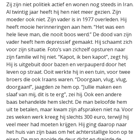
Zij zijn niet politiek actief en wonen nog steeds in Iran.
Al twintig jaar heeft hij hen niet meer gezien. Zijn
moeder ook niet. Zijn vader is in 1977 overleden. Hij
heeft mooie herinneringen aan hem. “Het was een
hele lieve man, die nooit boos werd.” De dood van zijn
vader heeft hem depressief gemaakt. Hij schaamt zich
voor zijn situatie. Foto’s van zichzelf opsturen naar
zijn familie wil hij niet. “Kapot, ik ben kapot”, zegt hij.
Hij is uitgebuit door bazen en verpauperd door het
leven op straat. Ooit werkte hij in een tuin, voor twee
broers die ook Iraans waren. “Doorgaan, vlug, vlug,
doorgaan!”, jaagden ze hem op. “Jullie maken een
slaaf van mij, dit is te erg”, zei hij. Ook een andere
baas behandelde hem slecht. De man beloofde hem
uit te betalen, maar kwam zijn afspraken niet na. Voor
zes weken werk kreeg hij slechts 300 euro, terwijl hij
veel meer had moeten krijgen. Hij ging daarop naar
het huis van zijn baas om het achterstallige loon op te
eisen. De man gooide de deur dicht en dreigde de