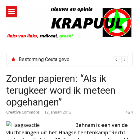
Naar
de
inhoud
springen
Bestorming Ceuta gevolg van op sociale media verspreide hoax?
Zonder papieren: “Als ik
terugkeer word ik meteen
opgehangen”
Creative Commons
12 januari 2013
4
Behnam is een van de
vluchtelingen uit het Haagse tentenkamp “
Recht