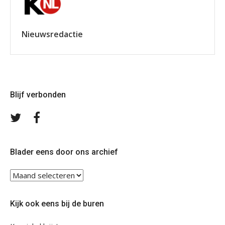
Nieuwsredactie
Blijf verbonden
Volg
Volg
ons
ons
op
op
Twitter
Facebook
Blader eens door ons archief
Blader
eens
door
Kijk ook eens bij de buren
ons
archief