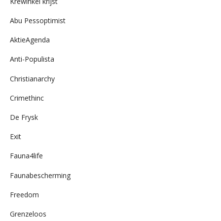
Krewinkel krijst
Abu Pessoptimist
AktieAgenda
Anti-Populista
Christianarchy
Crimethinc
De Frysk
Exit
Fauna4life
Faunabescherming
Freedom
Grenzeloos