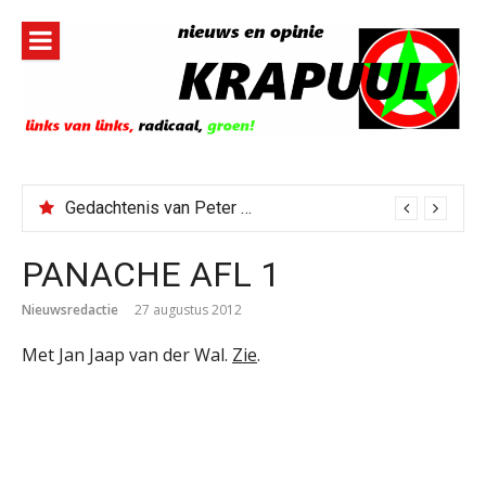
Naar
de
inhoud
springen
Gedachtenis van Peter Faber
PANACHE AFL 1
Nieuwsredactie
27 augustus 2012
Met Jan Jaap van der Wal.
Zie
.