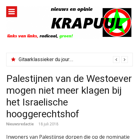
Naar
de
inhoud
springen
Gitaarklassieker du jour: Paris, Texas/Cold Was The Night, Hard Was The Ground
Palestijnen van de Westoever
mogen niet meer klagen bij
het Israelische
hooggerechtshof
Nieuwsredactie
18 juli 2018
Inwoners van Palestijnse dorpen die op de nominatie