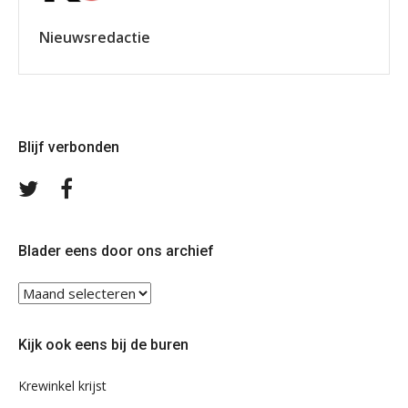
Nieuwsredactie
Blijf verbonden
Volg
Volg
ons
ons
op
op
Twitter
Facebook
Blader eens door ons archief
Blader
eens
door
Kijk ook eens bij de buren
ons
archief
Krewinkel krijst