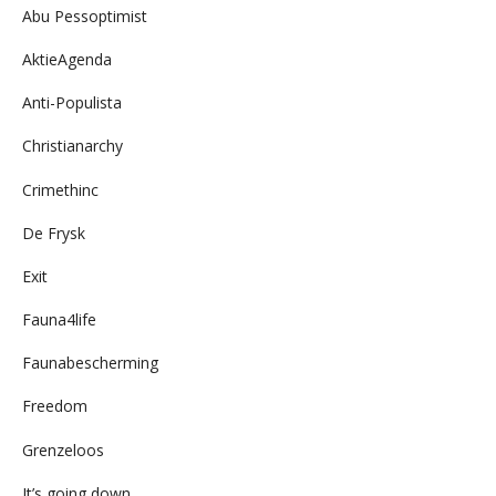
Abu Pessoptimist
AktieAgenda
Anti-Populista
Christianarchy
Crimethinc
De Frysk
Exit
Fauna4life
Faunabescherming
Freedom
Grenzeloos
It’s going down