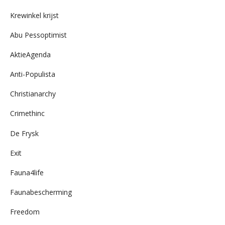
archief
Krewinkel krijst
Abu Pessoptimist
AktieAgenda
Anti-Populista
Christianarchy
Crimethinc
De Frysk
Exit
Fauna4life
Faunabescherming
Freedom