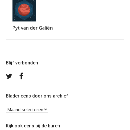
Pyt van der Galiën
Blijf verbonden
Volg
Volg
ons
ons
op
op
Twitter
Facebook
Blader eens door ons archief
Blader
eens
door
Kijk ook eens bij de buren
ons