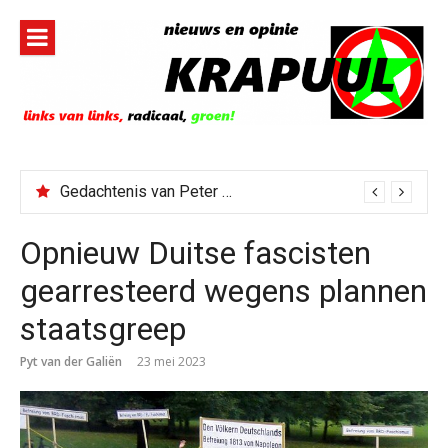
Naar
de
inhoud
springen
Gedachtenis van Peter Faber
Opnieuw Duitse fascisten
gearresteerd wegens plannen
staatsgreep
Pyt van der Galiën
23 mei 2023