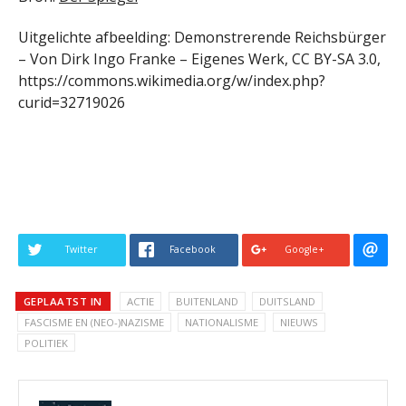
Uitgelichte afbeelding: Demonstrerende Reichsbürger
– Von Dirk Ingo Franke – Eigenes Werk, CC BY-SA 3.0,
https://commons.wikimedia.org/w/index.php?
curid=32719026
Twitter
Facebook
Google+
GEPLAATST IN
ACTIE
BUITENLAND
DUITSLAND
FASCISME EN (NEO-)NAZISME
NATIONALISME
NIEUWS
POLITIEK