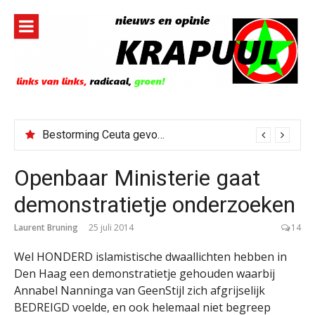
Naar
de
inhoud
springen
Reggaeklassieker du jour: Revolution
Openbaar Ministerie gaat
demonstratietje onderzoeken
Laurent Bruning
25 juli 2014
14
Wel HONDERD islamistische dwaallichten hebben in
Den Haag een demonstratietje gehouden waarbij
Annabel Nanninga van GeenStijl zich afgrijselijk
BEDREIGD voelde, en ook helemaal niet begreep