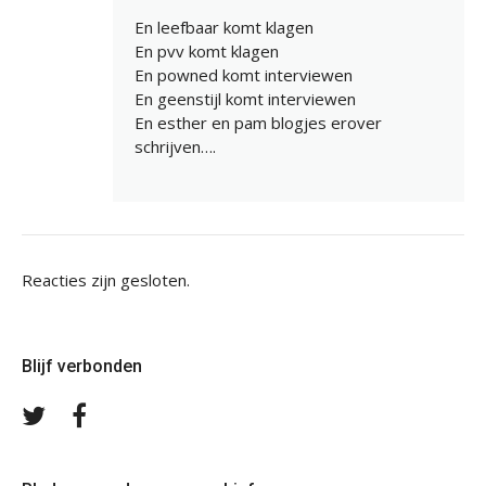
En leefbaar komt klagen
En pvv komt klagen
En powned komt interviewen
En geenstijl komt interviewen
En esther en pam blogjes erover
schrijven….
Reacties zijn gesloten.
Blijf verbonden
Volg
Volg
ons
ons
op
op
Twitter
Facebook