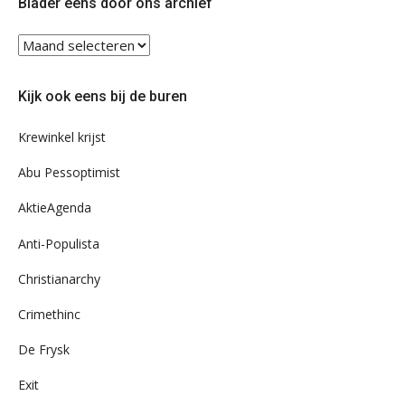
Blader eens door ons archief
Blader
eens
door
Kijk ook eens bij de buren
ons
archief
Krewinkel krijst
Abu Pessoptimist
AktieAgenda
Anti-Populista
Christianarchy
Crimethinc
De Frysk
Exit