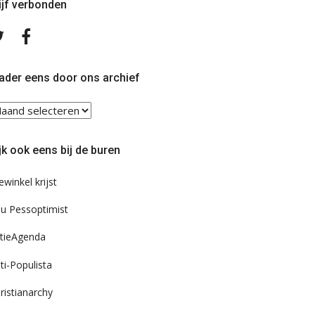
ijf verbonden
Volg
Volg
ons
ons
op
op
Twitter
Facebook
ader eens door ons archief
ader
ns
or
jk ook eens bij de buren
s
chief
ewinkel krijst
u Pessoptimist
tieAgenda
ti-Populista
ristianarchy