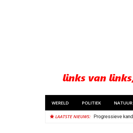
Naar
de
inhoud
springen
WERELD
POLITIEK
NATUUR 
LAATSTE NIEUWS:
Progressieve kand