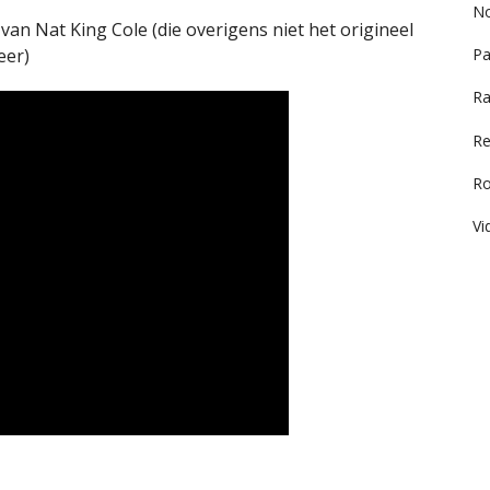
No
e van Nat King Cole (die overigens niet het origineel
eer)
Pa
Ra
Re
R
Vi