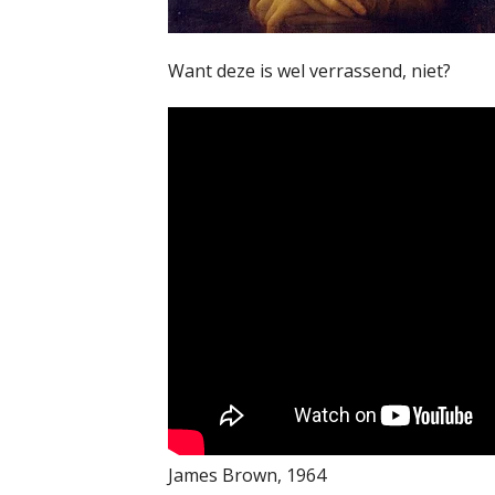
Want deze is wel verrassend, niet?
James Brown, 1964