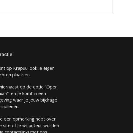
ractie
unt op Krapuul ook je eigen
chten plaatsen.
 hiernaast op de optie “Open
ium” en je komt in een
eving waar je jouw bijdrage
 indienen.
 je een opmerking hebt over
 site of je wil auteur worden
 je
contact
(link) met ons