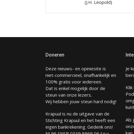
(J.H. Leopold)
Doneren
Inte
Deze nieuws- en opiniesite is
Je k
niet-commercieel, onafhankelijk en
beri
100% gratis voor iedereen.
Klik
Dat is enkel mogelijk door de
Pod
steun van onze lezers.
omg
Wij hebben jouw steun hard nodig!
kunt
Krapuul is nu de uitgave van de
Als
Stichting Krapuul en het heeft een
onze
eigen bankrekening. Gedenk ons!
kan
NL96 SNSB 0339 8969 06 t.n.v.