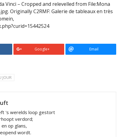
da Vinci – Cropped and relevelled from File:Mona
jpg. Originally C2RMF: Galerie de tableaux en très
domein,
x.php?curid=15442524
Google+
Email
U JOUR
luft
ft 's werelds loop gestort
rhoopt verdord;
n en op glans,
 geopend wordt.