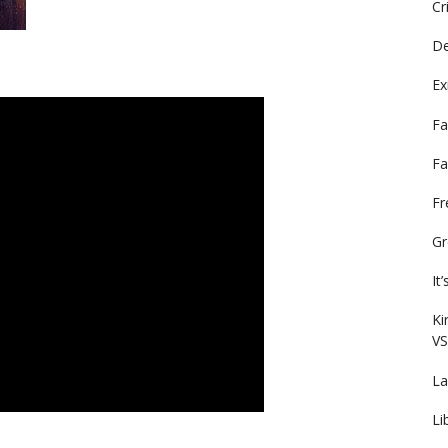
Cr
De
Ex
Fa
Fa
F
Gr
It
Ki
VS
La
Li