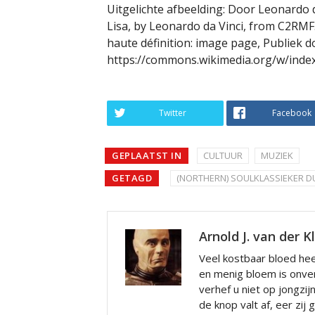
Uitgelichte afbeelding: Door Leonardo 
Lisa, by Leonardo da Vinci, from C2RMF.
haute définition: image page, Publiek 
https://commons.wikimedia.org/w/inde
Twitter
Facebook
GEPLAATST IN
CULTUUR
MUZIEK
GETAGD
(NORTHERN) SOULKLASSIEKER D
Arnold J. van der K
Veel kostbaar bloed hee
en menig bloem is onve
verhef u niet op jongzij
de knop valt af, eer zij