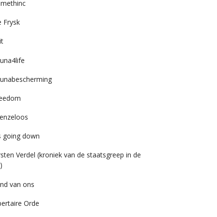
imethinc
 Frysk
it
una4life
unabescherming
reedom
enzeloos
’s going down
rsten Verdel (kroniek van de staatsgreep in de
)
nd van ons
bertaire Orde