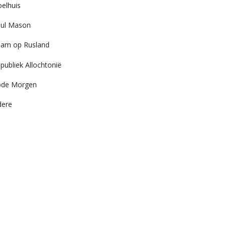
elhuis
ul Mason
am op Rusland
publiek Allochtonië
ode Morgen
dere