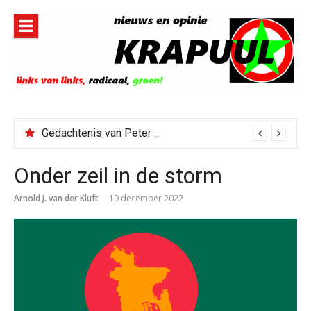
Naar
de
inhoud
springen
Gedachtenis van Peter Faber
Onder zeil in de storm
Arnold J. van der Kluft
19 december 2022