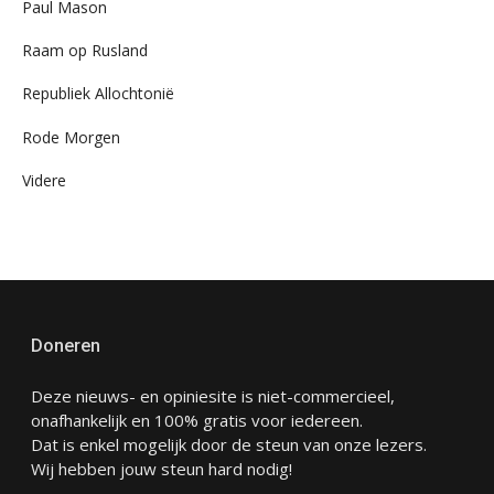
Paul Mason
Raam op Rusland
Republiek Allochtonië
Rode Morgen
Videre
Doneren
Deze nieuws- en opiniesite is niet-commercieel,
onafhankelijk en 100% gratis voor iedereen.
Dat is enkel mogelijk door de steun van onze lezers.
Wij hebben jouw steun hard nodig!