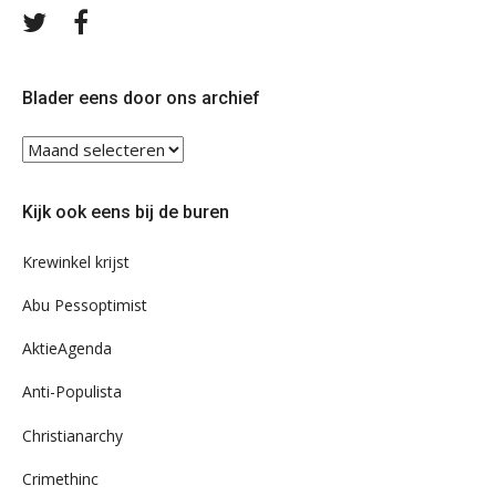
Volg
Volg
ons
ons
op
op
Twitter
Facebook
Blader eens door ons archief
Blader
eens
door
Kijk ook eens bij de buren
ons
archief
Krewinkel krijst
Abu Pessoptimist
AktieAgenda
Anti-Populista
Christianarchy
Crimethinc