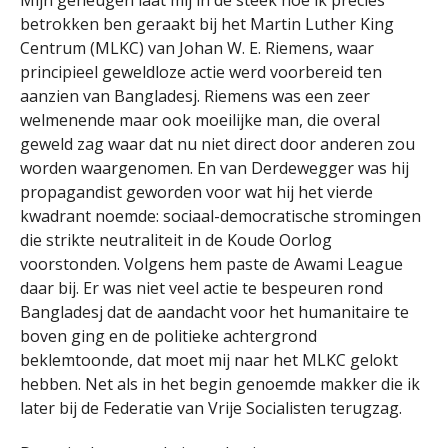
Mijn geheugen laat mij in de steek hoe ik precies
betrokken ben geraakt bij het Martin Luther King
Centrum (MLKC) van Johan W. E. Riemens, waar
principieel geweldloze actie werd voorbereid ten
aanzien van Bangladesj. Riemens was een zeer
welmenende maar ook moeilijke man, die overal
geweld zag waar dat nu niet direct door anderen zou
worden waargenomen. En van Derdewegger was hij
propagandist geworden voor wat hij het vierde
kwadrant noemde: sociaal-democratische stromingen
die strikte neutraliteit in de Koude Oorlog
voorstonden. Volgens hem paste de Awami League
daar bij. Er was niet veel actie te bespeuren rond
Bangladesj dat de aandacht voor het humanitaire te
boven ging en de politieke achtergrond
beklemtoonde, dat moet mij naar het MLKC gelokt
hebben. Net als in het begin genoemde makker die ik
later bij de Federatie van Vrije Socialisten terugzag.