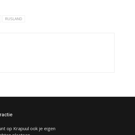
RUSLAND
ractie
unt op Krapuul ook je eigen