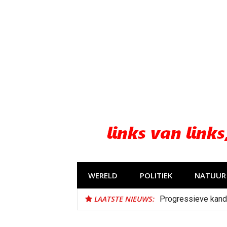
Naar
de
inhoud
springen
WERELD
POLITIEK
NATUUR 
LAATSTE NIEUWS:
Progressieve kand