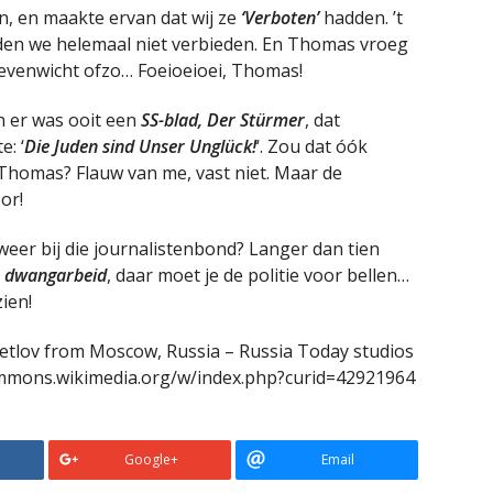
n, en maakte ervan dat wij ze
‘Verboten’
hadden. ’t
den we helemaal niet verbieden. En Thomas vroeg
evenwicht ofzo… Foeioeioei, Thomas!
n er was ooit een
SS-blad, Der Stürmer
, dat
: ‘
Die Juden sind Unser Unglück!
‘. Zou dat óók
 Thomas? Flauw van me, vast niet. Maar de
or!
lweer bij die journalistenbond? Langer dan tien
g, dwangarbeid
, daar moet je de politie voor bellen…
ien!
vetlov from Moscow, Russia – Russia Today studios
commons.wikimedia.org/w/index.php?curid=42921964
Google+
Email