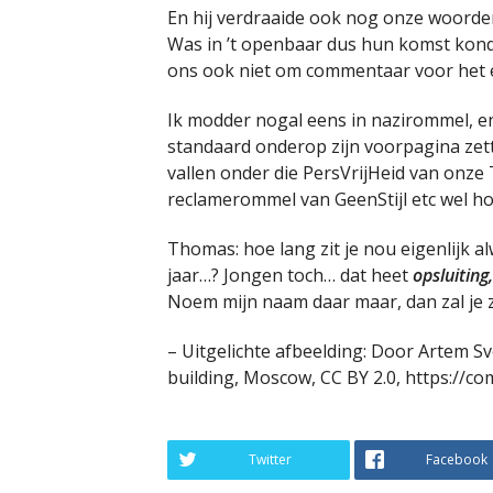
En hij verdraaide ook nog onze woorde
Was in ’t openbaar dus hun komst kon
ons ook niet om commentaar voor het 
Ik modder nogal eens in nazirommel, e
standaard onderop zijn voorpagina zette
vallen onder die PersVrijHeid van onze
reclamerommel van GeenStijl etc wel ho
Thomas: hoe lang zit je nou eigenlijk a
jaar…? Jongen toch… dat heet
opsluitin
Noem mijn naam daar maar, dan zal je z
– Uitgelichte afbeelding: Door Artem S
building, Moscow, CC BY 2.0, https://
Twitter
Facebook