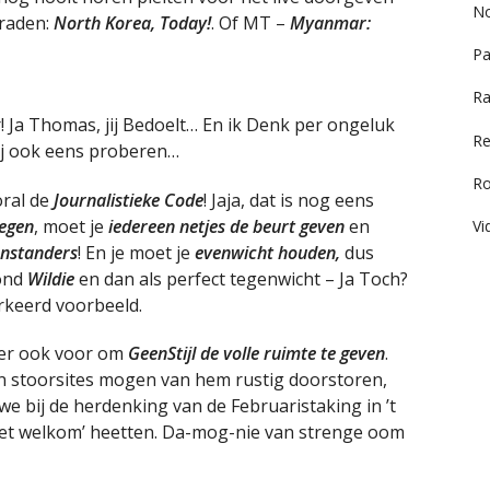
No
raden:
North Korea, Today!
. Of MT –
Myanmar:
Pa
Ra
r! Ja Thomas, jij Bedoelt… En ik Denk per ongeluk
Re
ij ook eens proberen…
R
oral de
Journalistieke Code
! Jaja, dat is nog eens
iegen
, moet je
iedereen netjes de beurt geven
en
Vi
enstanders
! En je moet je
evenwicht houden,
dus
ond
Wildie
en dan als perfect tegenwicht – Ja Toch?
erkeerd voorbeeld.
 er ook voor om
GeenStijl de volle ruimte te geven
.
en stoorsites mogen van hem rustig doorstoren,
e bij de herdenking van de Februaristaking in ’t
niet welkom’ heetten. Da-mog-nie van strenge oom