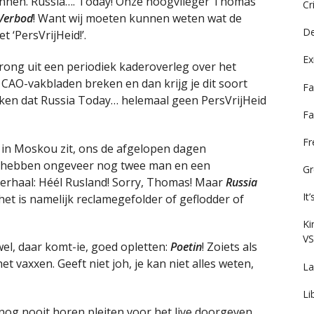
nen. Russia…. Today! Onze hoogvlieger Thomas
Cr
 Verbod
! Want wij moeten kunnen weten wat de
De
 ‘PersVrijHeid!’.
Ex
ong uit een periodiek kaderoverleg over het
CAO-vakbladen breken en dan krijg je dit soort
Fa
enken dat Russia Today… helemaal geen PersVrijHeid
Fa
F
he in Moskou zit, ons de afgelopen dagen
j hebben ongeveer nog twee man en een
Gr
herhaal: Héél Rusland! Sorry, Thomas! Maar
Russia
It
het is namelijk reclamegefolder of geflodder of
Ki
VS
wel, daar komt-ie, goed opletten:
Poetin
! Zoiets als
t vaxxen. Geeft niet joh, je kan niet alles weten,
La
Li
 nog nooit horen pleiten voor het live doorgeven