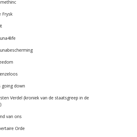
imethinc
 Frysk
it
una4life
unabescherming
reedom
enzeloos
’s going down
rsten Verdel (kroniek van de staatsgreep in de
)
nd van ons
bertaire Orde