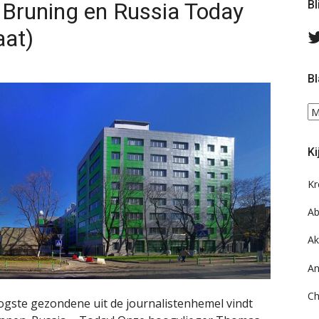
Bruning en Russia Today
Bl
aat)
Bl
Bl
ee
do
Ki
on
ar
Kr
Ab
Ak
An
Ch
ogste gezondene uit de journalistenhemel vindt