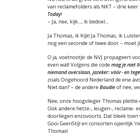
van reclamefolders als NKT – drie keer 
Today
!
– Ja, nee, kijk…, ik bedoel…
Ja Thomas, ik Kijk! Ja Thomas, ik Luiste
nog een seconde of twee door – moet j
O ja, voetnootje: de NVJ propageert vo
even wat! Volgens die code
mag je niet l
niemand overslaan, jazeker: vóór- en teg
zoals Ongehoord Nederland de ene av
Niet dan? – de andere
Baudie
of nee, v
Nee, onze hoogvlieger Thomas pleitte
Ook andere hetze-, leugen-, reclame- 
doorliegen enzovoorts. Dat bleek toen w
Gooi GeenStijl en consorten openlijk ‘
Thomas!