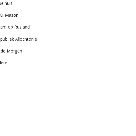
elhuis
ul Mason
am op Rusland
publiek Allochtonië
ode Morgen
dere