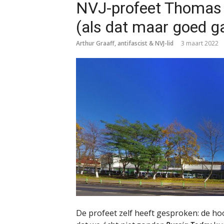
NVJ-profeet Thomas 
(als dat maar goed g
Arthur Graaff, antifascist & NVJ-lid
3 maart 2022
De profeet zelf heeft gesproken: de ho