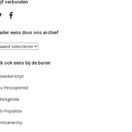
ijf verbonden
Volg
Volg
ons
ons
op
op
Twitter
Facebook
ader eens door ons archief
ader
ns
or
jk ook eens bij de buren
s
chief
ewinkel krijst
u Pessoptimist
tieAgenda
ti-Populista
ristianarchy