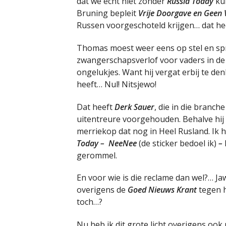
dat we écht niet zonder
Russia Today
kun
Bruning bepleit
Vrije Doorgave en Geen
Russen voorgeschoteld krijgen… dat heet
Thomas moest weer eens op stel en spr
zwangerschapsverlof voor vaders in de 
ongelukjes. Want hij vergat erbij te d
heeft… Nul! Nitsjewo!
Dat heeft
Derk Sauer
, die in die branc
uitentreure voorgehouden. Behalve hi
merriekop dat nog in Heel Rusland. Ik 
Today – NeeNee
(de sticker bedoel ik)
–
gerommel.
En voor wie is die reclame dan wel?… Ja
overigens de
Goed Nieuws Krant
tegen he
toch…?
Nu heb ik dit grote licht overigens ook