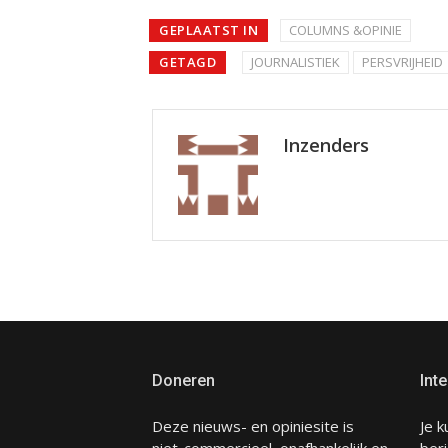
GEPLAATST IN
COLUMNS &OPINIE
GETAGD
JOURNALISTIEK
PERSVRIJHEID
Inzenders
Doneren
Inte
Deze nieuws- en opiniesite is
Je k