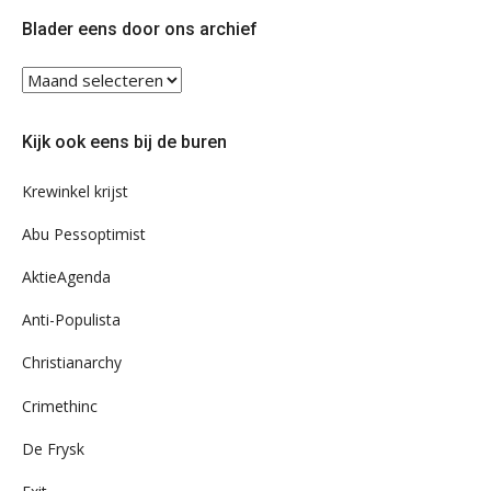
Twitter
Facebook
Blader eens door ons archief
Blader
eens
door
Kijk ook eens bij de buren
ons
archief
Krewinkel krijst
Abu Pessoptimist
AktieAgenda
Anti-Populista
Christianarchy
Crimethinc
De Frysk