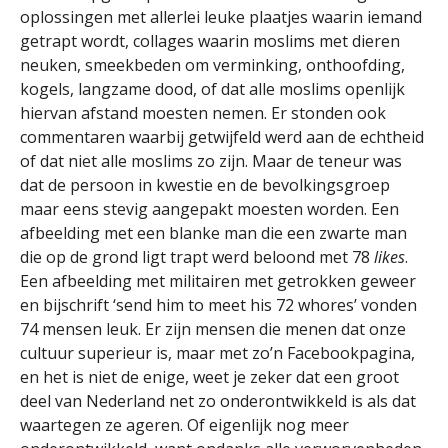
oplossingen met allerlei leuke plaatjes waarin iemand
getrapt wordt, collages waarin moslims met dieren
neuken, smeekbeden om verminking, onthoofding,
kogels, langzame dood, of dat alle moslims openlijk
hiervan afstand moesten nemen. Er stonden ook
commentaren waarbij getwijfeld werd aan de echtheid
of dat niet alle moslims zo zijn. Maar de teneur was
dat de persoon in kwestie en de bevolkingsgroep
maar eens stevig aangepakt moesten worden. Een
afbeelding met een blanke man die een zwarte man
die op de grond ligt trapt werd beloond met 78
likes
.
Een afbeelding met militairen met getrokken geweer
en bijschrift ‘send him to meet his 72 whores’ vonden
74 mensen leuk. Er zijn mensen die menen dat onze
cultuur superieur is, maar met zo’n Facebookpagina,
en het is niet de enige, weet je zeker dat een groot
deel van Nederland net zo onderontwikkeld is als dat
waartegen ze ageren. Of eigenlijk nog meer