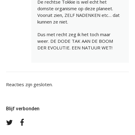
De rechtse Tokkie is wel echt het
domste organisme op deze planeet.
Vooruit zien, ZELF NADENKEN etc… dat
kunnen ze niet.
Dus met recht zeg ik het toch maar
weer. DE DODE TAK AAN DE BOOM
DER EVOLUTIE. EEN NATUUR WET!
Reacties zijn gesloten.
Blijf verbonden
Volg
Volg
ons
ons
op
op