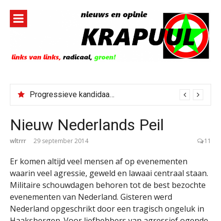
Naar
de
inhoud
springen
Progressieve kandidaat El-Sayed senaatskandidaat Michigan
Nieuw Nederlands Peil
wltrrr
29 september 2014
11
Er komen altijd veel mensen af op evenementen
waarin veel agressie, geweld en lawaai centraal staan.
Militaire schouwdagen behoren tot de best bezochte
evenementen van Nederland. Gisteren werd
Nederland opgeschrikt door een tragisch ongeluk in
Haaksbergen. Voor liefhebbers van agressief ogende