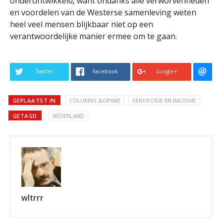
onderontwikkeld, want ondanks alle verworvenheden
en voordelen van de Westerse samenleving weten
heel veel mensen blijkbaar niet op een
verantwoordelijke manier ermee om te gaan.
Twitter
Facebook
Google+
GEPLAATST IN
COLUMNS &OPINIE
XENOFOBIE EN RACISME
GETAGD
NEDERLAND
wltrrr