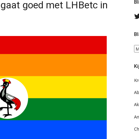
 gaat goed met LHBetc in
Bl
Bl
Bl
ee
do
Ki
on
ar
Kr
Ab
Ak
An
Ch