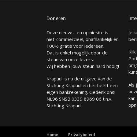
Doneren
Inte
Deze nieuws- en opiniesite is
Je k
niet-commercieel, onafhankelijk en
beri
100% gratis voor iedereen.
Klik
Dat is enkel mogelijk door de
Pod
steun van onze lezers.
omg
Wij hebben jouw steun hard nodig!
kunt
Krapuul is nu de uitgave van de
Als
Stichting Krapuul en het heeft een
onze
eigen bankrekening. Gedenk ons!
kan
NL96 SNSB 0339 8969 06 t.n.v.
opn
Stichting Krapuul
Home
Privacybeleid