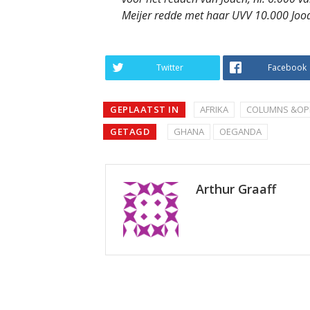
Meijer redde met haar UVV 10.000 Joods
Twitter
Facebook
GEPLAATST IN
AFRIKA
COLUMNS &OPI
GETAGD
GHANA
OEGANDA
Arthur Graaff