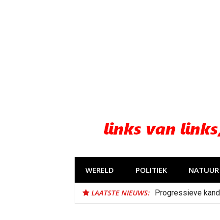
Naar
de
inhoud
springen
WERELD
POLITIEK
NATUUR 
LAATSTE NIEUWS:
Progressieve kand