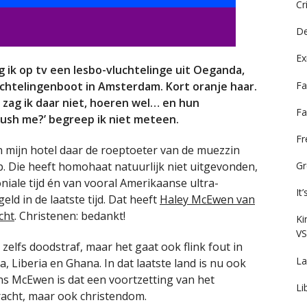
Cr
De
Ex
 ik op tv een lesbo-vluchtelinge uit Oeganda,
Fa
uchtelingenboot in Amsterdam. Kort oranje haar.
 zag ik daar niet, hoeren wel… en hun
Fa
 push me?’ begreep ik niet meteen.
F
in mijn hotel daar de roeptoeter van de muezzin
. Die heeft homohaat natuurlijk niet uitgevonden,
Gr
oniale tijd én van vooral Amerikaanse ultra-
It
geld in de laatste tijd. Dat heeft
Haley McEwen van
cht
. Christenen: bedankt!
Ki
VS
zelfs doodstraf, maar het gaat ook flink fout in
La
, Liberia en Ghana. In dat laatste land is nu ook
ens McEwen is dat een voortzetting van het
Li
bracht, maar ook christendom.