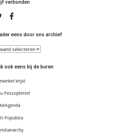
ijf verbonden
Volg
Volg
ons
ons
op
op
Twitter
Facebook
ader eens door ons archief
ader
ns
or
jk ook eens bij de buren
s
chief
ewinkel krijst
u Pessoptimist
tieAgenda
ti-Populista
ristianarchy