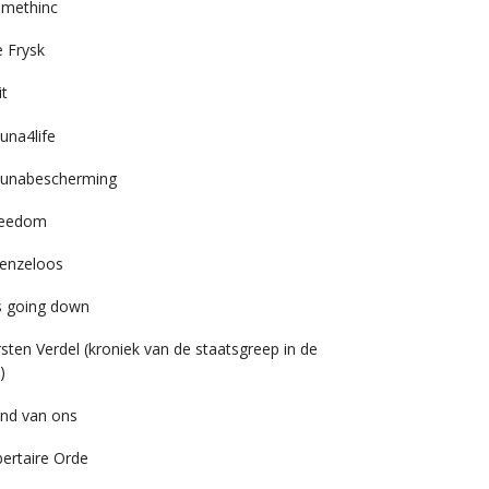
imethinc
 Frysk
it
una4life
unabescherming
reedom
enzeloos
’s going down
rsten Verdel (kroniek van de staatsgreep in de
)
nd van ons
bertaire Orde