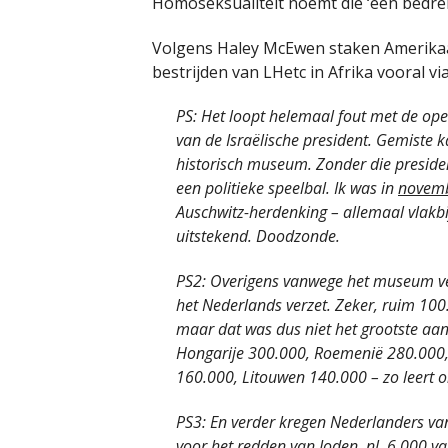
Homoseksualiteit noemt die ‘een bedre
Volgens Haley McEwen staken Amerikaans
bestrijden van LHetc in Afrika vooral vi
PS: Het loopt helemaal fout met de o
van de Israëlische president. Gemiste k
historisch museum. Zonder die presiden
een politieke speelbal. Ik was in
novemb
Auschwitz-herdenking – allemaal vlakb
uitstekend. Doodzonde.
PS2: Overigens vanwege het museum vee
het Nederlands verzet. Zeker, ruim 10
maar dat was dus niet het grootste aant
Hongarije 300.000, Roemenië 280.000, 
160.000, Litouwen 140.000 – zo leert 
PS3: En verder kregen Nederlanders van
voor het redden van Joden, nl. 6.000 va