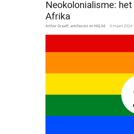
Neokolonialisme: het
Afrika
Arthur Graaff, antifascist en NVJ-lid
9 maart 2024