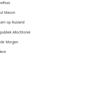
elhuis
ul Mason
am op Rusland
publiek Allochtonië
ode Morgen
dere