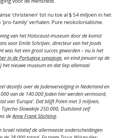
iging voor de mensheid’.
e ‘christenen’ tot nu toe al $ 54 miljoen in het
a ‘pro-family’ verhalen. Pure neokolonialisme.
pening van het Holocaust-museum door de komst
ans voor Emile Schrijver, directeur van het Joods
t was het een groot succes geworden – nu is het
er in de Portugese synagoge
, en eind januari op de
ij het nieuwe museum en dat liep allemaal
l desinfo over de Jodenvervolging in Nederland en
0.000 van de 140.000 Joden hier werden vermoord,
al van ‘Europa’. Dat blijft Polen met 3 miljoen,
Tsjecho-Slowakije 250.000, Duitsland zelf
ons de
Anne Frank Stichting
.
 Israël relatief de allermeeste onderscheidingen
n de 28.000 totaal. En tante Truus Wijsmuller-