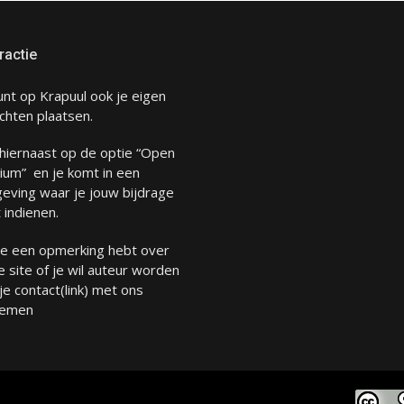
ractie
unt op Krapuul ook je eigen
chten plaatsen.
 hiernaast op de optie “Open
ium” en je komt in een
eving waar je jouw bijdrage
 indienen.
 je een opmerking hebt over
 site of je wil auteur worden
 je
contact
(link) met ons
emen