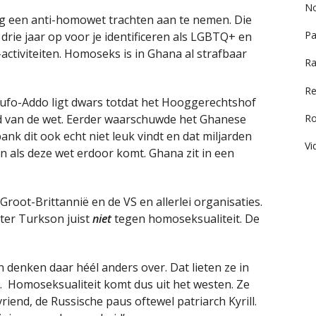
No
 een anti-homowet trachten aan te nemen. Die
Pa
drie jaar op voor je identificeren als LGBTQ+ en
-activiteiten. Homoseks is in Ghana al strafbaar
Ra
Re
Akufo-Addo ligt dwars totdat het Hooggerechtshof
R
d van de wet. Eerder waarschuwde het Ghanese
ank dit ook echt niet leuk vindt en dat miljarden
Vi
n als deze wet erdoor komt. Ghana zit in een
Groot-Brittannië en de VS en allerlei organisaties.
ter Turkson juist
niet
tegen homoseksualiteit. De
denken daar héél anders over. Dat lieten ze in
. Homoseksualiteit komt dus uit het westen. Ze
vriend, de Russische paus oftewel patriarch Kyrill.