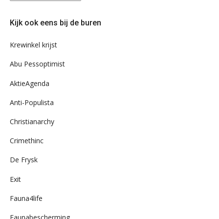
eens
door
Kijk ook eens bij de buren
ons
archief
Krewinkel krijst
Abu Pessoptimist
AktieAgenda
Anti-Populista
Christianarchy
Crimethinc
De Frysk
Exit
Fauna4life
Faunabescherming