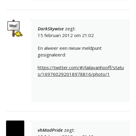
DarkSkywise
zegt:
15 februari 2012 om 21:02
En alweer een nieuw meldpunt
gesignaleerd:
https://twitter.com/#!/lailavanhooff/statu
s/169760292018978816/photo/1
vhMadPride
zegt: