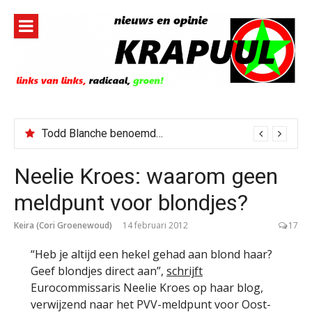
Naar
de
inhoud
springen
Todd Blanche benoemd tot Attorney General
Neelie Kroes: waarom geen
meldpunt voor blondjes?
Keira (Cori Groenewoud)
14 februari 2012
17
“Heb je altijd een hekel gehad aan blond haar?
Geef blondjes direct aan”,
schrijft
Eurocommissaris Neelie Kroes op haar blog,
verwijzend naar het PVV-meldpunt voor Oost-