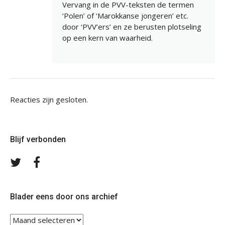
Vervang in de PVV-teksten de termen
‘Polen’ of ‘Marokkanse jongeren’ etc.
door ‘PVV’ers’ en ze berusten plotseling
op een kern van waarheid.
Reacties zijn gesloten.
Blijf verbonden
Volg
Volg
ons
ons
op
op
Twitter
Facebook
Blader eens door ons archief
Blader