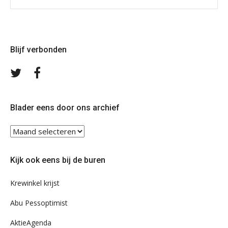
Blijf verbonden
Volg
Volg
ons
ons
op
op
Twitter
Facebook
Blader eens door ons archief
Blader
eens
door
Kijk ook eens bij de buren
ons
archief
Krewinkel krijst
Abu Pessoptimist
AktieAgenda