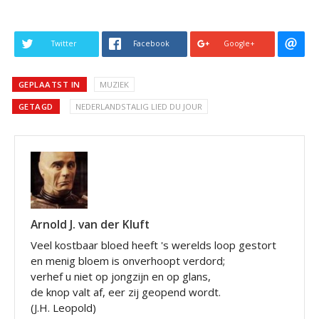
Twitter
Facebook
Google+
GEPLAATST IN
MUZIEK
GETAGD
NEDERLANDSTALIG LIED DU JOUR
Arnold J. van der Kluft
Veel kostbaar bloed heeft 's werelds loop gestort
en menig bloem is onverhoopt verdord;
verhef u niet op jongzijn en op glans,
de knop valt af, eer zij geopend wordt.
(J.H. Leopold)