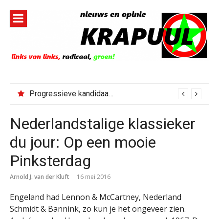
Naar
de
inhoud
springen
Progressieve kandidaat El-Sayed senaatskandidaat Michigan
Nederlandstalige klassieker
du jour: Op een mooie
Pinksterdag
Arnold J. van der Kluft
16 mei 2016
Engeland had Lennon & McCartney, Nederland
Schmidt & Bannink, zo kun je het ongeveer zien.