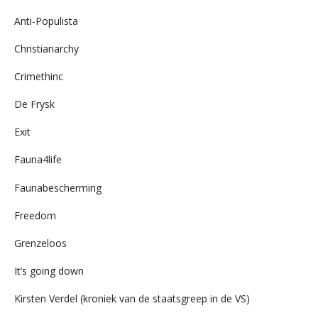
Anti-Populista
Christianarchy
Crimethinc
De Frysk
Exit
Fauna4life
Faunabescherming
Freedom
Grenzeloos
It’s going down
Kirsten Verdel (kroniek van de staatsgreep in de VS)