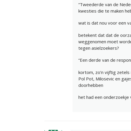
“Tweederde van de Nederl
kwesties die te maken he
wat is dat nou voor een v
betekent dat dat de oorz
weggenomen moet worden 
tegen asielzoekers?
“Een derde van de respond
kortom, zo’n vijftig zetels
Pol Pot, Milosevic en gaj
doorhebben
het had een onderzoekje v