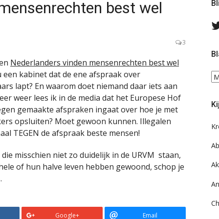
 mensenrechten best wel
Bl
3
Bl
 en
Nederlanders vinden mensenrechten best wel
u een kabinet dat de ene afspraak over
Bl
aars lapt? En waarom doet niemand daar iets aan
ee
do
er weer lees ik in de media dat het Europese Hof
Ki
on
egen gemaakte afspraken ingaat over hoe je met
ar
ers opsluiten? Moet gewoon kunnen. Illegalen
Kr
aal TEGEN de afspraak beste mensen!
Ab
die misschien niet zo duidelijk in de URVM staan,
Ak
n hele of hun halve leven hebben gewoond, schop je
.
An
Ch
Google+
Email