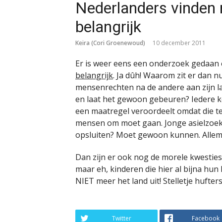
Nederlanders vinden
belangrijk
Keira (Cori Groenewoud)
10 december 2011
Er is weer eens een onderzoek gedaan
belangrijk
. Ja dûh! Waarom zit er dan n
mensenrechten na de andere aan zijn l
en laat het gewoon gebeuren? Iedere ke
een maatregel veroordeelt omdat die t
mensen om moet gaan. Jonge asielzoek
opsluiten? Moet gewoon kunnen. Allem
Dan zijn er ook nog de morele kwesties 
maar eh, kinderen die hier al bijna hu
NIET meer het land uit! Stelletje hufters
Twitter
Facebook