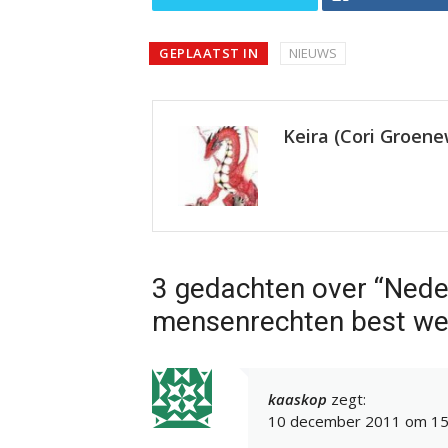
GEPLAATST IN
NIEUWS
Keira (Cori Groen
3 gedachten over “Nede
mensenrechten best wel
kaaskop
zegt:
10 december 2011 om 15