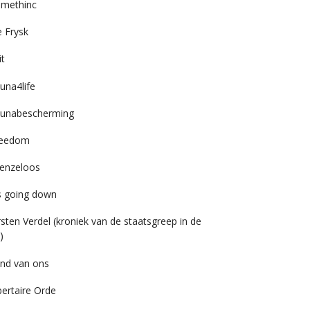
imethinc
 Frysk
it
una4life
unabescherming
reedom
enzeloos
’s going down
rsten Verdel (kroniek van de staatsgreep in de
)
nd van ons
bertaire Orde