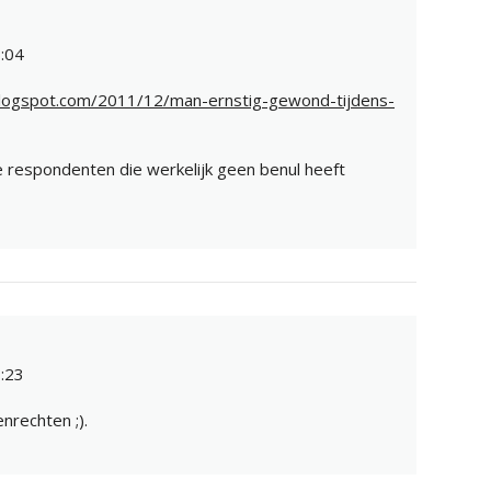
:04
blogspot.com/2011/12/man-ernstig-gewond-tijdens-
 respondenten die werkelijk geen benul heeft
:23
nrechten ;).