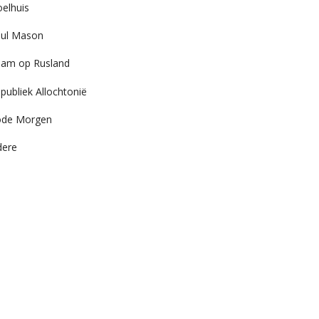
elhuis
ul Mason
am op Rusland
publiek Allochtonië
ode Morgen
dere