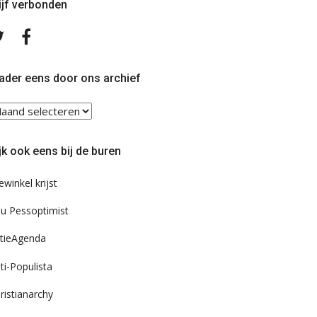
ijf verbonden
Volg
Volg
ons
ons
op
op
Twitter
Facebook
ader eens door ons archief
ader
ns
or
jk ook eens bij de buren
s
chief
ewinkel krijst
u Pessoptimist
tieAgenda
ti-Populista
ristianarchy