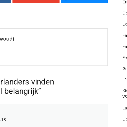
Cr
De
Ex
Fa
ewoud)
Fa
F
Gr
It
rlanders vinden
 belangrijk”
Ki
VS
La
Li
:13