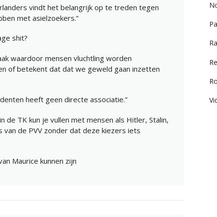
No
anders vindt het belangrijk op te treden tegen
bben met asielzoekers.”
Pa
age shit?
Ra
aak waardoor mensen vluchtling worden
Re
of betekent dat dat we geweld gaan inzetten
R
enten heeft geen directe associatie.”
Vi
 in de TK kun je vullen met mensen als Hitler, Stalin,
es van de PVV zonder dat deze kiezers iets
an Maurice kunnen zijn