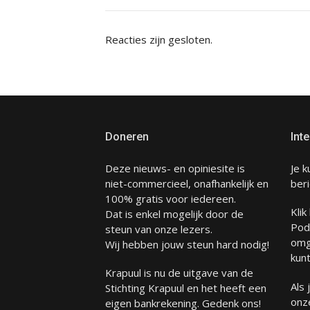
Reacties zijn gesloten.
Doneren
Inte
Deze nieuws- en opiniesite is
Je k
niet-commercieel, onafhankelijk en
beri
100% gratis voor iedereen.
Klik
Dat is enkel mogelijk door de
Pod
steun van onze lezers.
omg
Wij hebben jouw steun hard nodig!
kunt
Krapuul is nu de uitgave van de
Als
Stichting Krapuul en het heeft een
onze
eigen bankrekening. Gedenk ons!