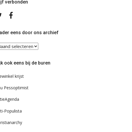
ijf verbonden
Volg
Volg
ons
ons
op
op
Twitter
Facebook
ader eens door ons archief
ader
ns
or
jk ook eens bij de buren
s
chief
ewinkel krijst
u Pessoptimist
tieAgenda
ti-Populista
ristianarchy