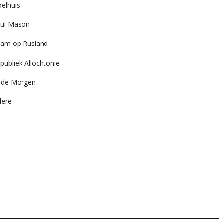
elhuis
ul Mason
am op Rusland
publiek Allochtonië
ode Morgen
dere