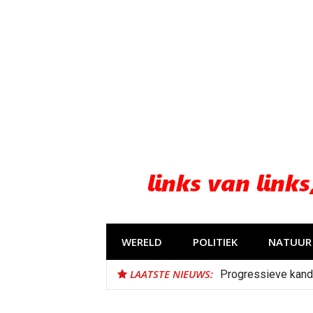
Naar
de
inhoud
springen
WERELD
POLITIEK
NATUUR 
LAATSTE NIEUWS:
Progressieve kand