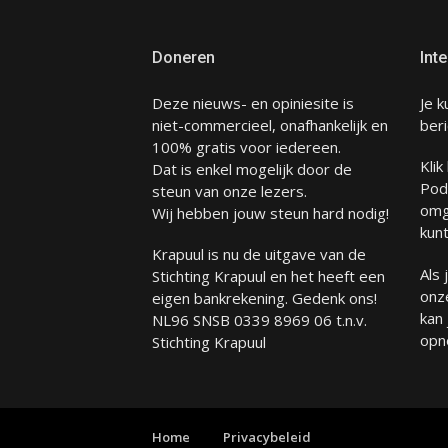
Doneren
Inte
Deze nieuws- en opiniesite is
Je k
niet-commercieel, onafhankelijk en
beri
100% gratis voor iedereen.
Klik
Dat is enkel mogelijk door de
Pod
steun van onze lezers.
omg
Wij hebben jouw steun hard nodig!
kunt
Krapuul is nu de uitgave van de
Als
Stichting Krapuul en het heeft een
onze
eigen bankrekening. Gedenk ons!
kan
NL96 SNSB 0339 8969 06 t.n.v.
opn
Stichting Krapuul
Home
Privacybeleid