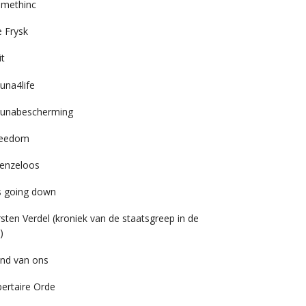
imethinc
 Frysk
it
una4life
unabescherming
reedom
enzeloos
’s going down
rsten Verdel (kroniek van de staatsgreep in de
)
nd van ons
bertaire Orde