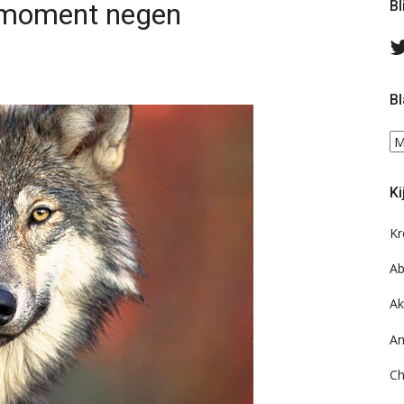
t moment negen
Bl
Bl
Bl
ee
do
Ki
on
ar
Kr
Ab
Ak
An
Ch