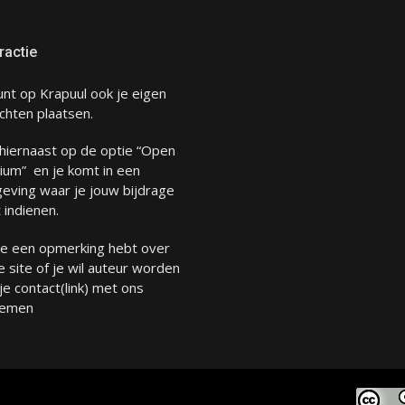
ractie
unt op Krapuul ook je eigen
chten plaatsen.
 hiernaast op de optie “Open
ium” en je komt in een
eving waar je jouw bijdrage
 indienen.
 je een opmerking hebt over
 site of je wil auteur worden
 je
contact
(link) met ons
emen