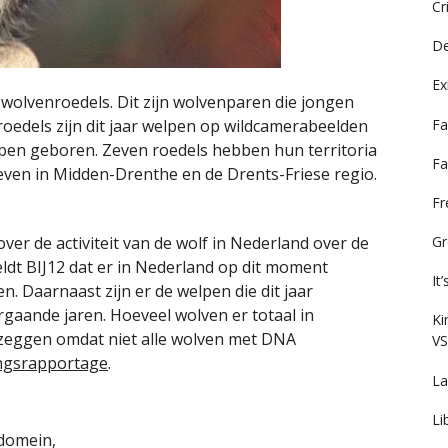
Cr
De
Ex
wolvenroedels. Dit zijn wolvenparen die jongen
Fa
oedels zijn dit jaar welpen op wildcamerabeelden
elpen geboren. Zeven roedels hebben hun territoria
Fa
even in Midden-Drenthe en de Drents-Friese regio.
F
er de activiteit van de wolf in Nederland over de
Gr
eldt BIJ12 dat er in Nederland op dit moment
It
n. Daarnaast zijn er de welpen die dit jaar
gaande jaren. Hoeveel wolven er totaal in
Ki
e zeggen omdat niet alle wolven met DNA
VS
angsrapportage
.
La
Li
 domein,