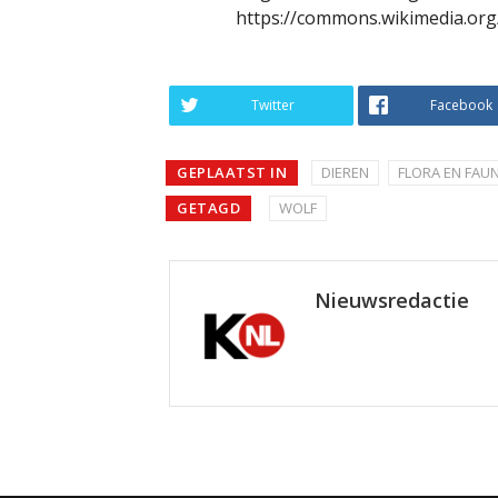
https://commons.wikimedia.org
Twitter
Facebook
GEPLAATST IN
DIEREN
FLORA EN FAU
GETAGD
WOLF
Nieuwsredactie