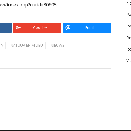
No
/w/index.php?curid=30605
Pa
Ra
Google+
Email
Re
NA
NATUUR EN MILIEU
NIEUWS
R
Vi