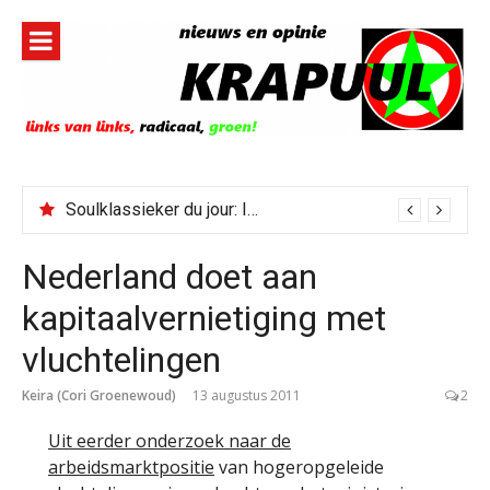
Naar
de
inhoud
springen
Soulklassieker du jour: I Wish It Would Rain
Nederland doet aan
kapitaalvernietiging met
vluchtelingen
Keira (Cori Groenewoud)
13 augustus 2011
2
Uit eerder onderzoek naar de
arbeidsmarktpositie
van hogeropgeleide