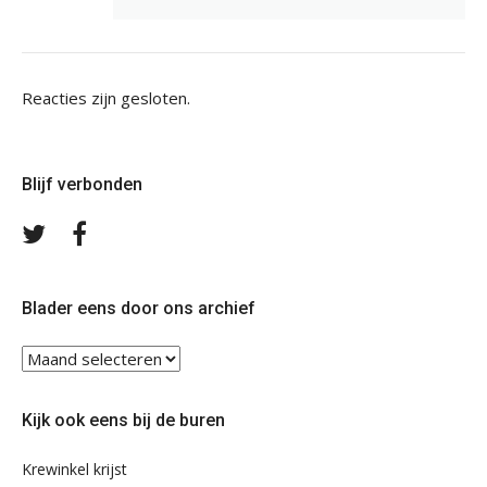
Reacties zijn gesloten.
Blijf verbonden
Volg
Volg
ons
ons
op
op
Twitter
Facebook
Blader eens door ons archief
Blader
eens
door
Kijk ook eens bij de buren
ons
archief
Krewinkel krijst