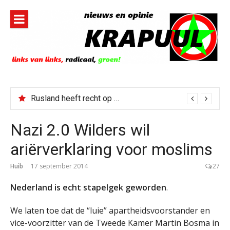
Naar
de
inhoud
springen
Hysterie en complotgeleuter bij links én rechts na bestorming Spaanse enclave
Nazi 2.0 Wilders wil
ariërverklaring voor moslims
Huib
17 september 2014
27
Nederland is echt stapelgek geworden
.
We laten toe dat de “luie” apartheidsvoorstander en
vice-voorzitter van de Tweede Kamer Martin Bosma in