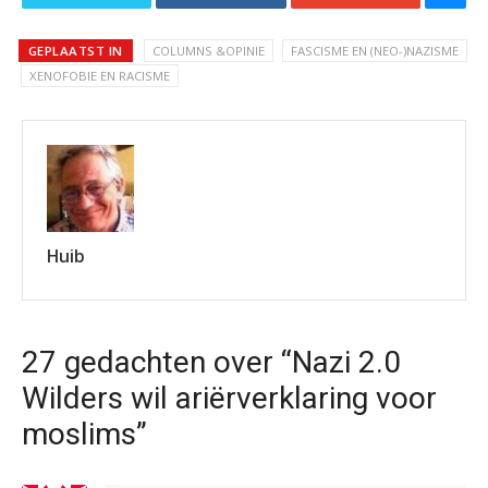
GEPLAATST IN
COLUMNS &OPINIE
FASCISME EN (NEO-)NAZISME
XENOFOBIE EN RACISME
Huib
27 gedachten over “Nazi 2.0
Wilders wil ariërverklaring voor
moslims”