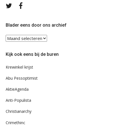
Volg
Volg
ons
ons
op
op
Twitter
Facebook
Blader eens door ons archief
Blader
eens
door
Kijk ook eens bij de buren
ons
archief
Krewinkel krijst
Abu Pessoptimist
AktieAgenda
Anti-Populista
Christianarchy
Crimethinc