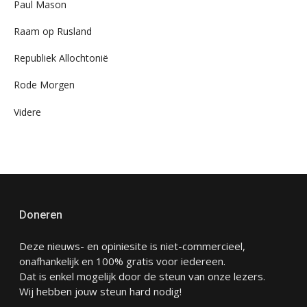
Paul Mason
Raam op Rusland
Republiek Allochtonië
Rode Morgen
Videre
Doneren
Deze nieuws- en opiniesite is niet-commercieel,
onafhankelijk en 100% gratis voor iedereen.
Dat is enkel mogelijk door de steun van onze lezers.
Wij hebben jouw steun hard nodig!