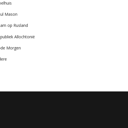
elhuis
ul Mason
am op Rusland
publiek Allochtonië
ode Morgen
dere