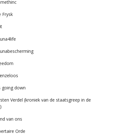
imethinc
 Frysk
it
una4life
unabescherming
reedom
enzeloos
’s going down
rsten Verdel (kroniek van de staatsgreep in de
)
nd van ons
bertaire Orde