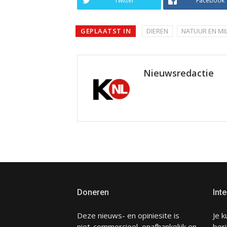
Twitter
Facebook
GEPLAATST IN
DIEREN
NATUUR EN MI
Nieuwsredactie
Doneren
Inte
Deze nieuws- en opiniesite is
Je k
niet-commercieel, onafhankelijk en
beri