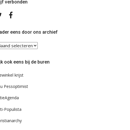
ijf verbonden
Volg
Volg
ons
ons
op
op
Twitter
Facebook
ader eens door ons archief
ader
ns
or
jk ook eens bij de buren
s
chief
ewinkel krijst
u Pessoptimist
tieAgenda
ti-Populista
ristianarchy