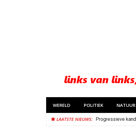
Naar
de
inhoud
springen
WERELD
POLITIEK
NATUUR 
LAATSTE NIEUWS:
Progressieve kand