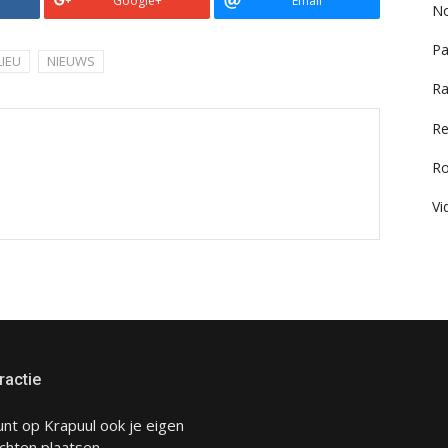
Google+
Email
No
Pa
LIEU
NIEUWS
Ra
Re
R
Vi
ractie
unt op Krapuul ook je eigen
chten plaatsen.