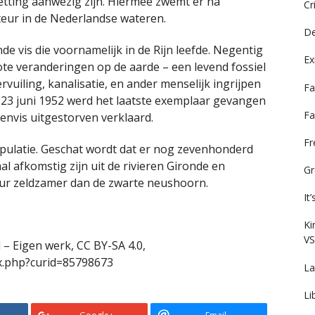
zetting aanwezig zijn. Hiermee zwemt er na
Cr
teur in de Nederlandse wateren.
De
e vis die voornamelijk in de Rijn leefde. Negentig
Ex
rote veranderingen op de aarde – een levend fossiel
ervuiling, kanalisatie, en ander menselijk ingrijpen
Fa
p 23 juni 1952 werd het laatste exemplaar gevangen
Fa
envis uitgestorven verklaard.
F
populatie. Geschat wordt dat er nog zevenhonderd
l afkomstig zijn uit de rivieren Gironde en
Gr
ur zeldzamer dan de zwarte neushoorn.
It
Ki
VS
 – Eigen werk, CC BY-SA 4.0,
x.php?curid=85798673
La
Li