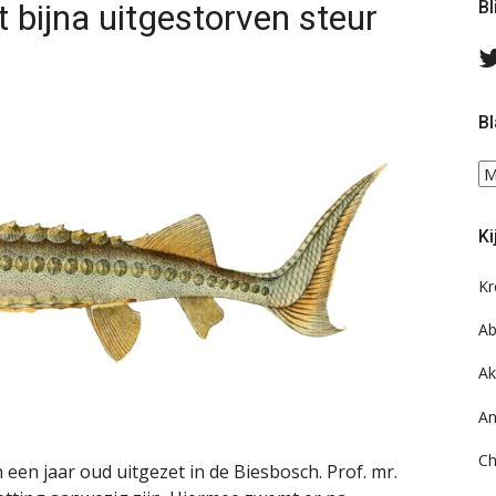
t bijna uitgestorven steur
Bl
Bl
Bl
ee
do
Ki
on
ar
Kr
Ab
Ak
An
Ch
 een jaar oud uitgezet in de Biesbosch. Prof. mr.