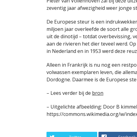
Pieter van Vollenhoven zal bij deze uit
zeventig jaar afwezigheid weer jonge s
De Europese steur is een indrukwekkend
miljoen jaar overleefde de soort alle g
uit de dinotijd – totdat overbevissing, v
aan de rivieren het dier teveel werd. O
in Nederland en in 1953 werd deze reuz
Alleen in Frankrijk is nu nog een rest
volwassen exemplaren leven, die allemaa
Dordogne. Daarmee is de Europese ste
– Lees verder bij de
bron
– Uitgelichte afbeelding: Door B kimmel
https://commons.wikimedia.org/w/inde