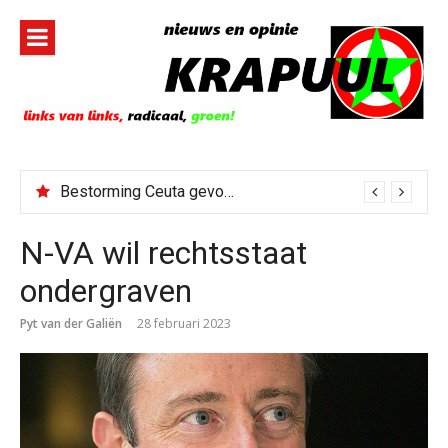
Naar
de
inhoud
springen
Bestorming Ceuta gevolg van op sociale media verspreide hoax?
N-VA wil rechtsstaat
ondergraven
Pyt van der Galiën
28 februari 2023