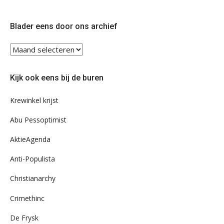
op
op
Twitter
Facebook
Blader eens door ons archief
Blader
eens
door
Kijk ook eens bij de buren
ons
archief
Krewinkel krijst
Abu Pessoptimist
AktieAgenda
Anti-Populista
Christianarchy
Crimethinc
De Frysk