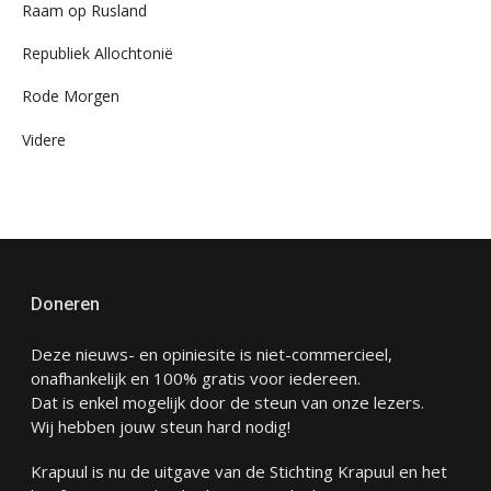
Raam op Rusland
Republiek Allochtonië
Rode Morgen
Videre
Doneren
Deze nieuws- en opiniesite is niet-commercieel,
onafhankelijk en 100% gratis voor iedereen.
Dat is enkel mogelijk door de steun van onze lezers.
Wij hebben jouw steun hard nodig!
Krapuul is nu de uitgave van de Stichting Krapuul en het