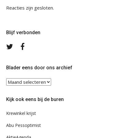
Reacties zijn gesloten.
Blijf verbonden
Volg
Volg
ons
ons
op
op
Twitter
Facebook
Blader eens door ons archief
Blader
eens
door
Kijk ook eens bij de buren
ons
archief
Krewinkel krijst
Abu Pessoptimist
AktieAgenda