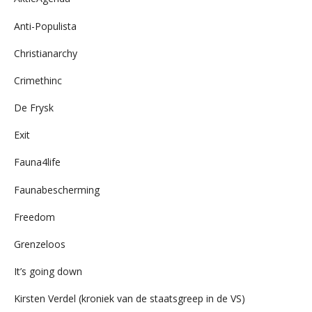
Anti-Populista
Christianarchy
Crimethinc
De Frysk
Exit
Fauna4life
Faunabescherming
Freedom
Grenzeloos
It’s going down
Kirsten Verdel (kroniek van de staatsgreep in de VS)