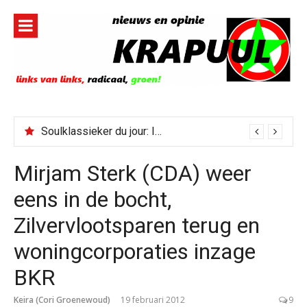
Naar
de
inhoud
springen
Soulklassieker du jour: I Wish It Would Rain
Mirjam Sterk (CDA) weer
eens in de bocht,
Zilvervlootsparen terug en
woningcorporaties inzage
BKR
Keira (Cori Groenewoud)
19 februari 2012
9