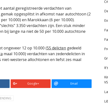
Cr
t aantal geregistreerde verdachten van
De
et gemak opgesplitst in afkomst naar autochtoon (2
6 per 10.000) en Marokkaan (6 per 10.000).
Ex
 “slechts” 3.350 verdachten zijn. Een stuk minder
Fa
n bij lange na niet de 50 per 10.000 autochtone
Fa
t ongeveer 12 op 10.000 (
55 delicten
gedeeld
F
ra
maal 10.000) verdachten van zedendelicten in
Gr
 niet-westerse allochtonen en liefst zes maal
It
Ki
VS
Google+
Email
La
ZENDING
Li