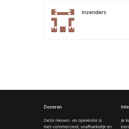
Inzenders
Doneren
Inte
Deze nieuws- en opiniesite is
Je k
niet-commercieel, onafhankelijk en
beri