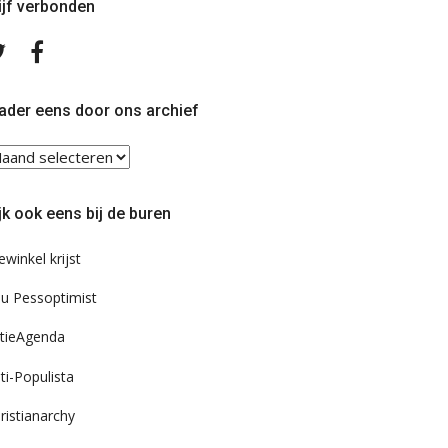
ijf verbonden
Volg
Volg
ons
ons
op
op
Twitter
Facebook
ader eens door ons archief
ader
ns
or
jk ook eens bij de buren
s
chief
ewinkel krijst
u Pessoptimist
tieAgenda
ti-Populista
ristianarchy