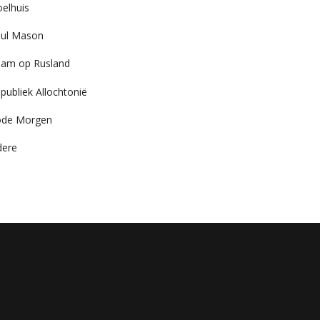
elhuis
ul Mason
am op Rusland
publiek Allochtonië
ode Morgen
dere