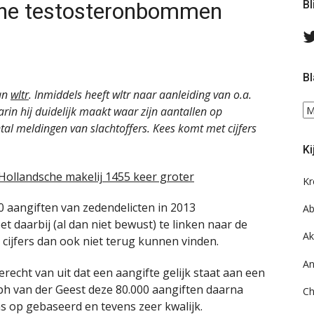
che testosteronbommen
Bl
Bl
van
wltr
. Inmiddels heeft wltr naar aanleiding van o.a.
Bl
rin hij duidelijk maakt waar zijn aantallen op
ee
ntal meldingen van slachtoffers. Kees komt met cijfers
do
Ki
on
ar
ollandsche makelij 1455 keer groter
Kr
0 aangiften van zedendelicten in 2013
Ab
 daarbij (al dan niet bewust) te linken naar de
Ak
 cijfers dan ook niet terug kunnen vinden.
An
erecht van uit dat een aangifte gelijk staat aan een
ph van der Geest deze 80.000 aangiften daarna
Ch
s op gebaseerd en tevens zeer kwalijk.