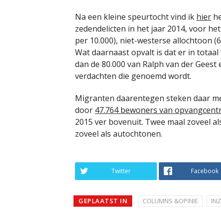
Na een kleine speurtocht vind ik
hier
he
zedendelicten in het jaar 2014, voor h
per 10.000), niet-westerse allochtoon (
Wat daarnaast opvalt is dat er in totaal
dan de 80.000 van Ralph van der Geest e
verdachten die genoemd wordt.
Migranten daarentegen steken daar me
door
47.764 bewoners van opvangcent
2015 ver bovenuit. Twee maal zoveel als
zoveel als autochtonen.
Twitter
Facebook
GEPLAATST IN
COLUMNS &OPINIE
IN