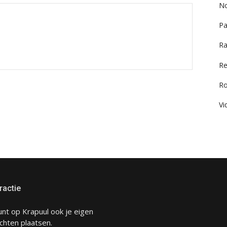
No
Pa
Ra
Re
R
Vi
ractie
unt op Krapuul ook je eigen
chten plaatsen.