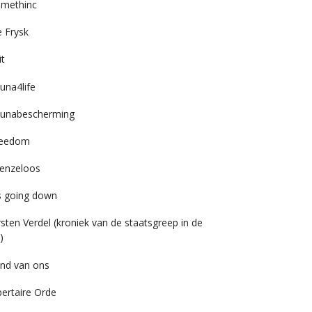
imethinc
 Frysk
it
una4life
unabescherming
reedom
enzeloos
’s going down
rsten Verdel (kroniek van de staatsgreep in de
)
nd van ons
bertaire Orde