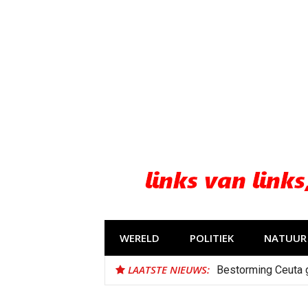
Naar
de
inhoud
springen
WERELD
POLITIEK
NATUUR 
LAATSTE NIEUWS:
Bestorming Ceuta 