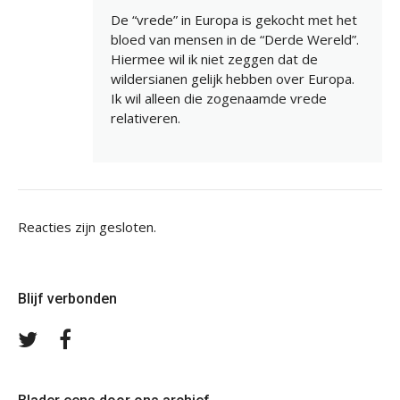
De “vrede” in Europa is gekocht met het
bloed van mensen in de “Derde Wereld”.
Hiermee wil ik niet zeggen dat de
wildersianen gelijk hebben over Europa.
Ik wil alleen die zogenaamde vrede
relativeren.
Reacties zijn gesloten.
Blijf verbonden
Volg
Volg
ons
ons
op
op
Twitter
Facebook