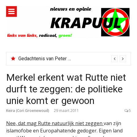
Naar
de
inhoud
springen
Gedachtenis van Peter Faber
Merkel erkent wat Rutte niet
durft te zeggen: de politieke
unie komt er gewoon
Keira (Cori Groenewoud)
29 maart 2011
5
Nee, dat mag Rutte natuurlijk niet zeggen
van zijn
islamofobe en Europahatende gedoger. Eigen land