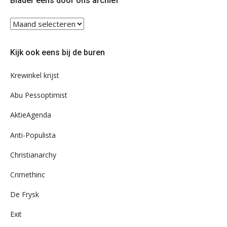
Blader eens door ons archief
Blader
eens
door
Kijk ook eens bij de buren
ons
archief
Krewinkel krijst
Abu Pessoptimist
AktieAgenda
Anti-Populista
Christianarchy
Crimethinc
De Frysk
Exit