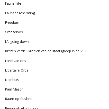
Fauna4life
Faunabescherming
Freedom
Grenzeloos
It’s going down
Kirsten Verdel (kroniek van de staatsgreep in de VS)
Land van ons
Libertaire Orde
Noelhuis
Paul Mason
Raam op Rusland
Republiek Allochtonië