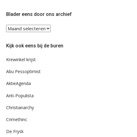
op
op
Twitter
Facebook
Blader eens door ons archief
Blader
eens
door
Kijk ook eens bij de buren
ons
archief
Krewinkel krijst
Abu Pessoptimist
AktieAgenda
Anti-Populista
Christianarchy
Crimethinc
De Frysk