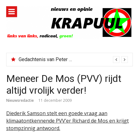
Naar
de
inhoud
springen
Gedachtenis van Peter Faber
Meneer De Mos (PVV) rijdt
altijd vrolijk verder!
Nieuwsredactie
11 december 2009
Diederik Samson stelt een goede vraag aan
klimaatontkennende PVV’er Richard de Mos en krijgt
stompzinnig antwoord.