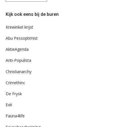
eens
door
Kijk ook eens bij de buren
ons
archief
Krewinkel krijst
Abu Pessoptimist
AktieAgenda
Anti-Populista
Christianarchy
Crimethinc
De Frysk
Exit
Fauna4life