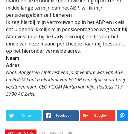
markt en de economische ontwikkeling op korte en
middellange termijn dan het ABP, wil ik mijn
pensioengelden zelf beheren.
Ik zeg hierbij mijn vertrouwen op in het ABP en ik eis
dat u ogenblikkelijk mijn pensioentegoed weghaalt bij
AlpInvest (dus bij de Carlyle Group) en dit voor het
einde van deze maand per cheque naar mij toestuurt
op het hieronder vermelde adres.
Naam
Adres
Noot: Aangezien AlpInvest een joint venture was van ABP
en PGGM kunt u als klant van PGGM eenzelfde soort brief
versturen naar: CEO PGGM Martin van Rijn, Postbus 117,
3700 AC Zeist.
Twitter
Facebook
Google+
GEPLAATST IN
COLUMNS &OPINIE