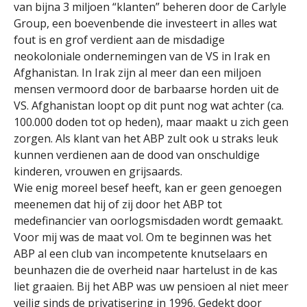
van bijna 3 miljoen “klanten” beheren door de Carlyle
Group, een boevenbende die investeert in alles wat
fout is en grof verdient aan de misdadige
neokoloniale ondernemingen van de VS in Irak en
Afghanistan. In Irak zijn al meer dan een miljoen
mensen vermoord door de barbaarse horden uit de
VS. Afghanistan loopt op dit punt nog wat achter (ca.
100.000 doden tot op heden), maar maakt u zich geen
zorgen. Als klant van het ABP zult ook u straks leuk
kunnen verdienen aan de dood van onschuldige
kinderen, vrouwen en grijsaards.
Wie enig moreel besef heeft, kan er geen genoegen
meenemen dat hij of zij door het ABP tot
medefinancier van oorlogsmisdaden wordt gemaakt.
Voor mij was de maat vol. Om te beginnen was het
ABP al een club van incompetente knutselaars en
beunhazen die de overheid naar hartelust in de kas
liet graaien. Bij het ABP was uw pensioen al niet meer
veilig sinds de privatisering in 1996. Gedekt door