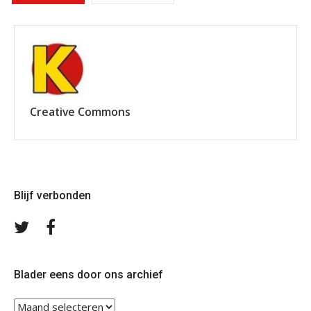
Creative Commons
Blijf verbonden
Volg
Volg
ons
ons
op
op
Twitter
Facebook
Blader eens door ons archief
Blader