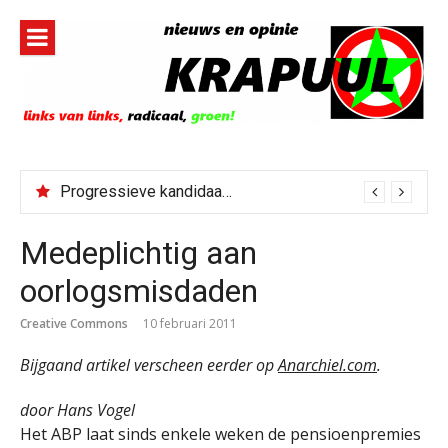
Naar
de
inhoud
springen
Progressieve kandidaat El-Sayed senaatskandidaat Michigan
Medeplichtig aan
oorlogsmisdaden
Creative Commons
10 februari 2011
Bijgaand artikel verscheen eerder op
Anarchiel.com
.
door Hans Vogel
Het ABP laat sinds enkele weken de pensioenpremies