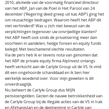
2010, alsmede van de voormalig financieel directeur
van het ABP, Jan van de Poel in Het Parool van 24
december (‘Regering deed greep uit kas ABP’) ging het
om reusachtige bedragen. Waarom heeft het ABP dit
niet verhinderd? Was u zich niet bewust van de
verplichtingen tegenover uw onvrijwillige klanten?
Het ABP heeft ook sinds de privatisering meer dan
voorheen in aandelen, hedge fonsen en equity funds
belegd. Met beschamend slechte resultaten.
Via de pers heb ik er tevens nota van genomen dat
het ABP de private equity firma AlpInvest onlangs
heeft verkocht aan de Carlyle Group uit de VS. Ik vind
dit een ongehoorde schanddaad en ik ben hier
werkelijk woedend over. Voor mijn geweten is dit
onverdraaglijk.
Nu beheert de Carlyle Group dus MIJN
pensioengelden. Gezien de nauwe betrokkenheid van
de Carlyle Group bij de illegale acties van de VS in Irak
en Afghanistan en de deelneming in Carlyle van